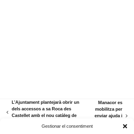
L’Ajuntament plantejarà obrir un
Manacor es
dels accessos a sa Roca des
mobilitza per
previous
Castellet amb el nou catàleg de
enviar ajuda i
next
post:
camins públics
consol a
post:
Gestionar el consentiment
Ucraïna