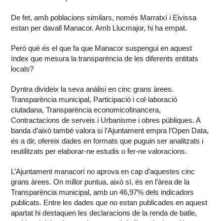
De fet, amb poblacions similars, només Marratxí i Eivissa
estan per davall Manacor. Amb Llucmajor, hi ha empat.
Però què és el que fa que Manacor suspengui en aquest
índex que mesura la transparència de les diferents entitats
locals?
Dyntra divideix la seva anàlisi en cinc grans àrees.
Transparència municipal, Participació i col·laboració
ciutadana, Transparència economicofinancera,
Contractacions de serveis i Urbanisme i obres públiques. A
banda d’això també valora si l’Ajuntament empra l’Open Data,
és a dir, ofereix dades en formats que puguin ser analitzats i
reutilitzats per elaborar-ne estudis o fer-ne valoracions.
L’Ajuntament manacorí no aprova en cap d’aquestes cinc
grans àrees. On millor puntua, això sí, és en l’àrea de la
Transparència municipal, amb un 46,97% dels indicadors
publicats. Entre les dades que no estan publicades en aquest
apartat hi destaquen les declaracions de la renda de batle,