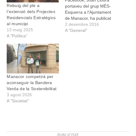
Rebuig del ple a
portaveu del grup MÉS-
l’extensió dels Projectes
Esquerra a l'Ajuntament
Residencials Estratègics
de Manacor, ha publicat
al municipi
un post en què anunciava,
2 desembre 2016
13 maig 2025
sense cap altre comentari
A "General"
A "Política"
ni pregunta, l'apujada de
sou que es prepara de
cara al pròxim ple per al
batle Pedro Rosselló. La
nota de Llodrà diu,…
Manacor competirà per
aconseguir la Bandera
Verda de la Sostenibilitat
3 agost 2026
A "Societat"
PUBLICITAT