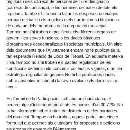
regidors i dels càrrecs de personal de lliure designació
(càrrecs de confiança), o les nòmines del batle i de tots els
regidors. També s’hi troben a faltar les despeses de viatges
per part del batle i els regidors o els currículums i titulacions
de cada un dels membres de la corporació municipal.
Tampoc no s’hi troben especificats els diferents òrgans de
govern i les seves funcions, o les dades bàsiques
d’organismes descentralitzats i societats municipals. Un altre
dels documents que l’Ajuntament encara no té publicat és la
tan esperada Relació de Llocs de Treball. En aquesta mateixa
línia, tampoc no s’hi troben els pactes reguladors de les
condicions de feina i els convenis col·lectius vigents, o un pla
estratègic d’igualtat de gènere. No hi ha publicades dades
sobre absentisme laboral i la seva evolució els darrers cinc
anys.
En l’àmbit de la Participació i col·laboració ciutadana, el
percentatge d’indicadors publicats és només d’un 30,77%. No
hi ha informació sobre juntes de districte o de les barriades
del municipi. Tampoc no ha trobat, aquest portal, una eina o
formulari que permeti als ciutadans fer propostes o peticions
als òrgans de govern de l’Ajuntament.