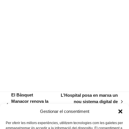
El Bàsquet
L’Hospital posa en marxa un
Manacor renova la
nou sistema digital de
next
previous
seva Junta
dispensació de medicació
post:
Gestionar el consentiment
post:
Directiva
Per oferir les millors experiències, utilitzem tecnologies com les galetes per
emmagatzemar i/o accedir a la informació del dispositiu. El consentiment a