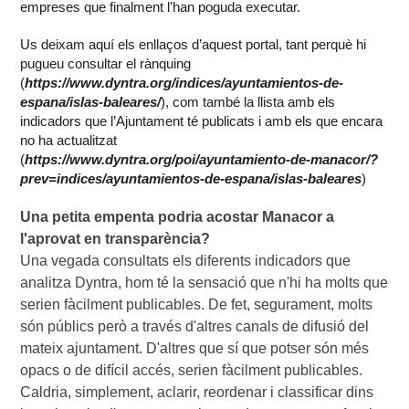
empreses que finalment l’han poguda executar.
Us deixam aquí els enllaços d’aquest portal, tant perquè hi
pugueu consultar el rànquing
(
https://www.dyntra.org/indices/ayuntamientos-de-
espana/islas-baleares/
), com també la llista amb els
indicadors que l’Ajuntament té publicats i amb els que encara
no ha actualitzat
(
https://www.dyntra.org/poi/ayuntamiento-de-manacor/?
prev=indices/ayuntamientos-de-espana/islas-baleares
)
Una petita empenta podria acostar Manacor a 
l'aprovat en transparència?
Una vegada consultats els diferents indicadors que 
analitza Dyntra, hom té la sensació que n'hi ha molts que 
serien fàcilment publicables. De fet, segurament, molts 
són públics però a través d'altres canals de difusió del 
mateix ajuntament. D'altres que sí que potser són més 
opacs o de difícil accés, serien fàcilment publicables. 
Caldria, simplement, aclarir, reordenar i classificar dins 