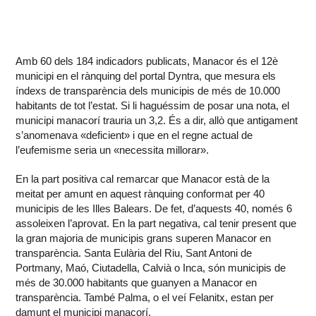
Amb 60 dels 184 indicadors publicats, Manacor és el 12è
municipi en el rànquing del portal Dyntra, que mesura els
índexs de transparència dels municipis de més de 10.000
habitants de tot l’estat. Si li haguéssim de posar una nota, el
municipi manacorí trauria un 3,2. És a dir, allò que antigament
s’anomenava «deficient» i que en el regne actual de
l’eufemisme seria un «necessita millorar».
En la part positiva cal remarcar que Manacor està de la
meitat per amunt en aquest rànquing conformat per 40
municipis de les Illes Balears. De fet, d’aquests 40, només 6
assoleixen l’aprovat. En la part negativa, cal tenir present que
la gran majoria de municipis grans superen Manacor en
transparència. Santa Eulària del Riu, Sant Antoni de
Portmany, Maó, Ciutadella, Calvià o Inca, són municipis de
més de 30.000 habitants que guanyen a Manacor en
transparència. També Palma, o el veí Felanitx, estan per
damunt el municipi manacorí.