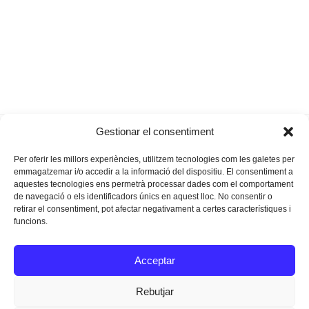
E lucevan
Manacor vol ser un terratrèmol de
Gestionar el consentiment
previous
next
le Stelle
solidaritat per al Nepal
post:
post:
Per oferir les millors experiències, utilitzem tecnologies com les galetes per
emmagatzemar i/o accedir a la informació del dispositiu. El consentiment a
aquestes tecnologies ens permetrà processar dades com el comportament
de navegació o els identificadors únics en aquest lloc. No consentir o
retirar el consentiment, pot afectar negativament a certes característiques i
funcions.
Instagram
Facebook
Twitter
Acceptar
Texts Legals
Rebutjar