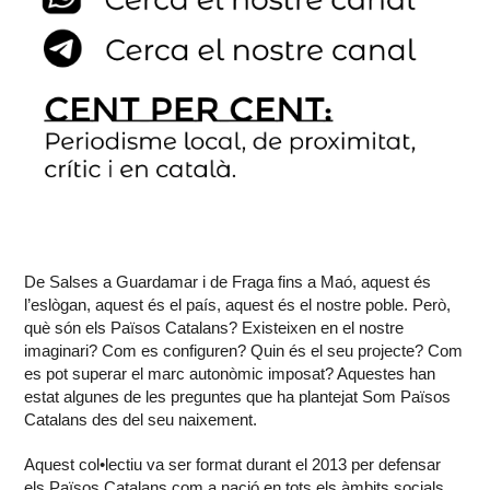
De Salses a Guardamar i de Fraga fins a Maó, aquest és
l’eslògan, aquest és el país, aquest és el nostre poble. Però,
què són els Països Catalans? Existeixen en el nostre
imaginari? Com es configuren? Quin és el seu projecte? Com
es pot superar el marc autonòmic imposat? Aquestes han
estat algunes de les preguntes que ha plantejat Som Països
Catalans des del seu naixement.
Aquest col•lectiu va ser format durant el 2013 per defensar
els Països Catalans com a nació en tots els àmbits socials