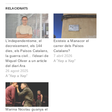
RELACIONATS
L’independentisme, el
Existeix a Manacor el
decreixement, els 144
carrer dels Països
dies, els Països Catalans,
Catalans?
la guerra civil… l’ideari de
7 abril 2026
Miquel Oliver a un article
A "Xep a Xep"
del diari Ara
26 agost 2025
A "Xep a Xep"
Marina Nicolau guanya el