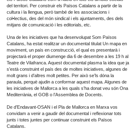
del territori. Per construir els Països Catalans a partir de la
cultura i la llengua, però també de les associacions i
col•lectius, des del món sindical i els ajuntaments, des dels
mitjans de comunicació i les editorials, etc.
Una de les iniciatives que ha desenvolupat Som Països
Catalans, ha estat realitzar un documental titulat Un mapa en
moviment, un país en construcció, el qual es presentarà i
projectarà el proper diumenge dia 6 de desembre a les 19 h al
Teatre de Vilafranca. Aquest documental plasma la idea que ja
s’està construint el país des de moltes iniciatives, algunes de
molt grans i d’altres molt petites. Per això se’ls dóna la
paraula, perquè ajudin a conformar aquest mapa. Algunes de
les iniciatives de Mallorca a les quals s’ha donat veu són Ona
Mediterrània, el GOB o l’Assemblea de Docents.
De d’Endavant-OSAN i el Pla de Mallorca en Marxa vos
convidam a venir a gaudir del documental i reflexionar tots
junts i totes juntes per continuar construint els Països
Catalans.