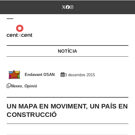
Skip
Twitter
Facebook
Instagram
to
content
Open
Close
mobile
mobile
menu
menu
NOTÍCIA
Endavant OSAN
3 desembre 2015
,
Nexes
Opinió
UN MAPA EN MOVIMENT, UN PAÍS EN
CONSTRUCCIÓ