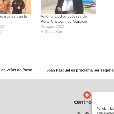
es que se dan la
Antònia Llodrà, batlessa de
Porto Cristo… i de Manacor
023
25 agost 2023
p"
A "Xep a Xep"
ó de veïns de Porto
Joan Pascual es proclama per segona
next
post:
Per oferir le
emmagatzemar