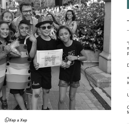
“
m
p
D
«
i
U
C
f
Xep a Xep