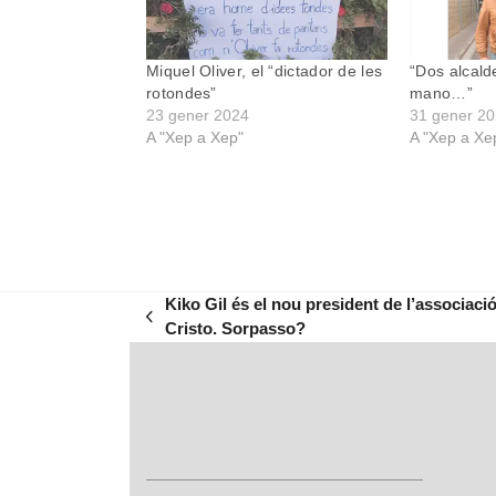
Miquel Oliver, el “dictador de les
“Dos alcald
rotondes”
mano…”
23 gener 2024
31 gener 2
A "Xep a Xep"
A "Xep a Xe
Kiko Gil és el nou president de l’associaci
previous
Cristo. Sorpasso?
post: