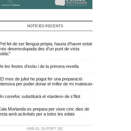
NOTÍCIES RECENTS
Pel fet de ser llengua pròpia, hauria d’haver estat
és desenvolupada des d’un punt de vista
olític”
e les festes d’estiu i de la primera revetla
El mes de juliol he pogut fer una preparació
ntensiva per poder donar el millor de mi mateixa»
n correfoc substituirà el «tardeo» de s’Illot
ala Morlanda es prepara per viure cinc dies de
esta amb activitats per a totes les edats
AMB EL SUPORT DE: