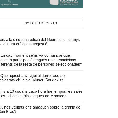
NOTÍCIES RECENTS
us a la cinquena edició del Neuròtic: cinc anys
e cultura crítica i autogestió
«En cap moment se’ns va comunicar que
questa participació tengués unes condicions
iferents de la resta de persones seleccionades»
Que aquest any sigui el darrer que ses
ajestats okupin el Museu Saridakis»
ins a 10 usuaris cada hora han emprat les sales
’estudi de les biblioteques de Manacor
uines veritats ens amaguen sobre la granja de
Son Brau?