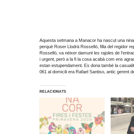
Aquesta setmana a Manacor ha nascut una nina a
perquè Roser Llodrà Rosselló, filla del regidor 
Rosselló, va néixer damunt les rajoles de l’entrad
i urgent, però a la fi la cosa acabà com ens agrad
estan estupendament. Es dona també la casualita
061 al domicili era Rafael Santiso, antic gerent 
RELACIONATS