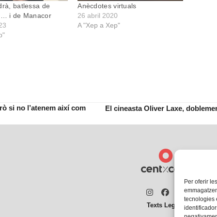
drà, batlessa de
Anècdotes virtuals
o… i de Manacor
26 abril 2020
23
A "Xep a Xep"
p"
ò si no l’atenem així com
El cineasta Oliver Laxe, doblemen
next
post:
Per oferir le
emmagatzemar
Instagram
Facebook
Twitter
tecnologies
Texts Legals
identificador
negativament