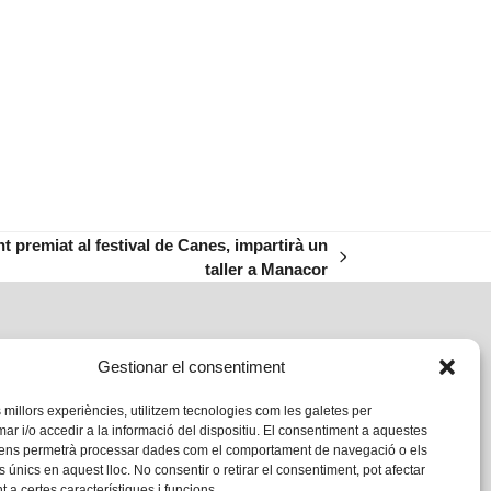
t premiat al festival de Canes, impartirà un
taller a Manacor
Gestionar el consentiment
s millors experiències, utilitzem tecnologies com les galetes per
 i/o accedir a la informació del dispositiu. El consentiment a aquestes
 ens permetrà processar dades com el comportament de navegació o els
s únics en aquest lloc. No consentir o retirar el consentiment, pot afectar
 a certes característiques i funcions.