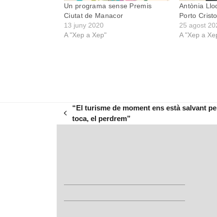
Un programa sense Premis
Antònia Llo
Ciutat de Manacor
Porto Crist
13 juny 2020
25 agost 20
A "Xep a Xep"
A "Xep a Xe
“El turisme de moment ens està salvant per
previous
toca, el perdrem”
post: