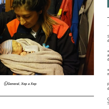
S
d
a
d
«
m
,
General
Xep a Xep
F
d
Q