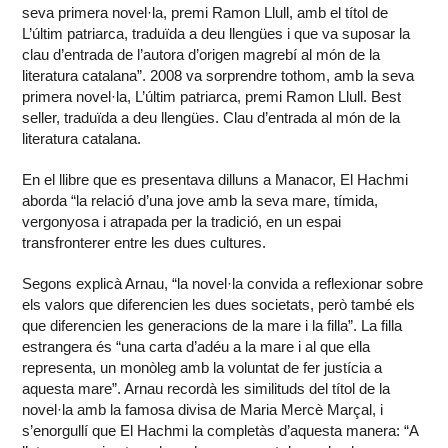
seva primera novel·la, premi Ramon Llull, amb el títol de
L’últim patriarca, traduïda a deu llengües i que va suposar la
clau d’entrada de l’autora d’origen magrebí al món de la
literatura catalana”. 2008 va sorprendre tothom, amb la seva
primera novel·la, L’últim patriarca, premi Ramon Llull. Best
seller, traduïda a deu llengües. Clau d’entrada al món de la
literatura catalana.
En el llibre que es presentava dilluns a Manacor, El Hachmi
aborda “la relació d’una jove amb la seva mare, tímida,
vergonyosa i atrapada per la tradició, en un espai
transfronterer entre les dues cultures.
Segons explicà Arnau, “la novel·la convida a reflexionar sobre
els valors que diferencien les dues societats, però també els
que diferencien les generacions de la mare i la filla”. La filla
estrangera és “una carta d’adéu a la mare i al que ella
representa, un monòleg amb la voluntat de fer justícia a
aquesta mare”. Arnau recordà les similituds del títol de la
novel·la amb la famosa divisa de Maria Mercè Marçal, i
s’enorgullí que El Hachmi la completàs d’aquesta manera: “A