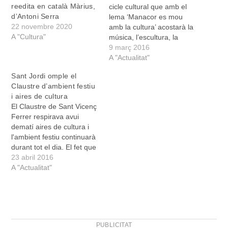
reedita en català Màrius,
cicle cultural que amb el
d’Antoni Serra
lema ‘Manacor es mou
22 novembre 2020
amb la cultura’ acostarà la
A "Cultura"
música, l’escultura, la
fotografia, la dansa, la
9 març 2016
literatura i diversos
A "Actualitat"
espectacles infantils a
Sant Jordi omple el
diferents espais del
Claustre d’ambient festiu
municipi fins al pròxim mes
i aires de cultura
de maig. “Volem oferir
El Claustre de Sant Vicenç
exposicions i espectacles
Ferrer respirava avui
de diferents disciplines
dematí aires de cultura i
sense…
l'ambient festiu continuarà
durant tot el dia. El fet que
Sant Jordi hagi caigut
23 abril 2016
enguany en dissabte i que
A "Actualitat"
el temps hagi acompanyat
han afavorit la participació.
Les roses -en versió
natural, de paper o
comestibles- i…
PUBLICITAT