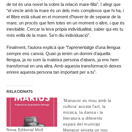
de tot és una novel·la sobre la relació mare-filla”. I afegí que
“el vincle amb la mare és un dels més complexos que hi ha, i
el llibre està situat en el moment d’haver-te de separar de la
mare, un procés que fem totes en un moment o altre, i que és
inevitable. Cercar la teva pròpia individualitat, saber qui ets tu
més enllà de la mare. Se’n diu individuació”.
Finalment, l’autora explicà que “l’aprenentatge d’una llengua
sempre ens canvia. Quan ja tenim un domini d’aquella
llengua, ja no som la mateixa persona d’abans, ja ens hem
transformat en una altra. Amb aquesta transformació deixes
enrere aquesta persona tan important per a tu”.
RELACIONATS
‘Manacor es mou amb la
cultura’ acosta l’art, la
música, la dansa i la
literatura a diferents
espais del municipi
Nova Editorial Moll
Manacor enceta un nou