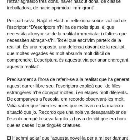
l’atzar agraeixo tres dons, haver nascut dona, de classe
treballadora, de nació oprimida i immigrant”.
Per part seva, Najat el Hachmi reflexionà sobre l’actitud de
l’escriptor: “D’escriptors n’hi ha de molts tipus, el que
necessita allunyar-se de la realitat immediata, i d’altres que
necessiten abraçar-s’hi. Tot el que escrivim parteix de la
realitat. És una resposta, una defensa davant de la realitat,
que moltes vegades és molt absurda molt difícil de
comprendre. L’escriptura és aquesta via per anar endreçant
aquesta realitat”.
Precisament a l’hora de referir-se a la realitat que ha generat
aquest darrer llibre seu, l’escriptora explicà que “de filles
estrangeres n’he conegut moltes, i en etapes molt diferents.
De companyes a l’escola, em recordo observant-les molt.
Volia saber què feien les noies que estaven en la mateixa
situació que jo. Recordo que una noia va desaparaèixer de
l’escola perquè la seva família ja havia decidit que era hora
que es casés i que tingués criatures.
El Hachmi aclarí que “aquesta novel·la per a mi per damunt