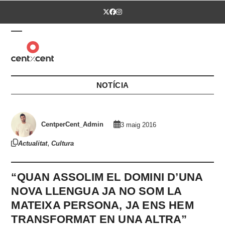
Skip
Twitter
Facebook
Instagram
to
content
Open
Close
mobile
mobile
menu
menu
NOTÍCIA
CentperCent_Admin
3 maig 2016
,
Actualitat
Cultura
“QUAN ASSOLIM EL DOMINI D’UNA
NOVA LLENGUA JA NO SOM LA
MATEIXA PERSONA, JA ENS HEM
TRANSFORMAT EN UNA ALTRA”