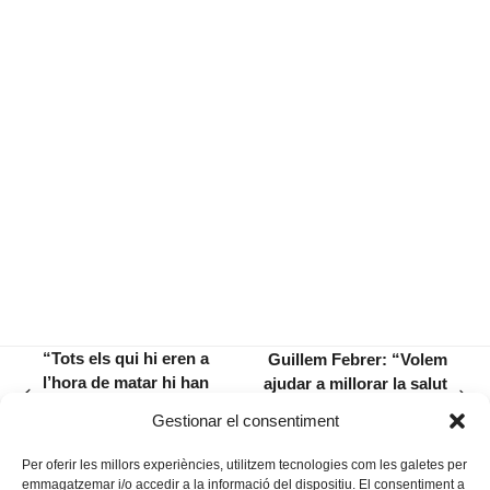
“Tots els qui hi eren a
Guillem Febrer: “Volem
l’hora de matar hi han
ajudar a millorar la salut
previous
next
de ser a l’hora
mental de totes les
Gestionar el consentiment
post:
post:
d’honrar”
persones”
Per oferir les millors experiències, utilitzem tecnologies com les galetes per
emmagatzemar i/o accedir a la informació del dispositiu. El consentiment a