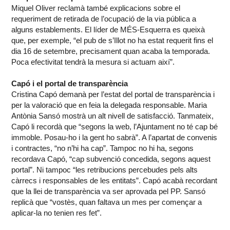
Miquel Oliver reclamà també explicacions sobre el
requeriment de retirada de l’ocupació de la via pública a
alguns establements. El líder de MÉS-Esquerra es queixà
que, per exemple, “el pub de s’Illot no ha estat requerit fins el
dia 16 de setembre, precisament quan acaba la temporada.
Poca efectivitat tendrà la mesura si actuam així”.
Capó i el portal de transparència
Cristina Capó demanà per l’estat del portal de transparència i
per la valoració que en feia la delegada responsable. Maria
Antònia Sansó mostrà un alt nivell de satisfacció. Tanmateix,
Capó li recordà que “segons la web, l’Ajuntament no té cap bé
immoble. Posau-ho i la gent ho sabrà”. A l’apartat de convenis
i contractes, “no n’hi ha cap”. Tampoc no hi ha, segons
recordava Capó, “cap subvenció concedida, segons aquest
portal”. Ni tampoc “les retribucions percebudes pels alts
càrrecs i responsables de les entitats”. Capó acabà recordant
que la llei de transparència va ser aprovada pel PP. Sansó
replicà que “vostès, quan faltava un mes per començar a
aplicar-la no tenien res fet”.