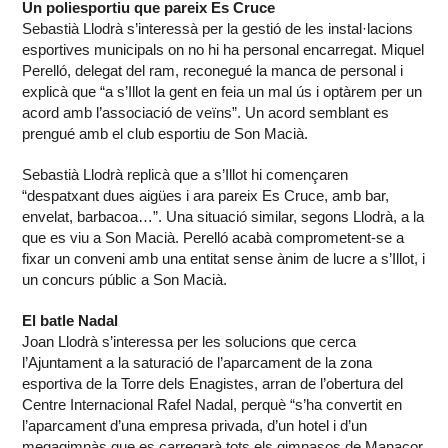
Un poliesportiu que pareix Es Cruce
Sebastià Llodrà s’interessà per la gestió de les instal·lacions
esportives municipals on no hi ha personal encarregat. Miquel
Perelló, delegat del ram, reconegué la manca de personal i
explicà que “a s’Illot la gent en feia un mal ús i optàrem per un
acord amb l’associació de veïns”. Un acord semblant es
prengué amb el club esportiu de Son Macià.
Sebastià Llodrà replicà que a s’Illot hi començaren
“despatxant dues aigües i ara pareix Es Cruce, amb bar,
envelat, barbacoa…”. Una situació similar, segons Llodrà, a la
que es viu a Son Macià. Perelló acabà comprometent-se a
fixar un conveni amb una entitat sense ànim de lucre a s’Illot, i
un concurs públic a Son Macià.
El batle Nadal
Joan Llodrà s’interessa per les solucions que cerca
l’Ajuntament a la saturació de l’aparcament de la zona
esportiva de la Torre dels Enagistes, arran de l’obertura del
Centre Internacional Rafel Nadal, perquè “s’ha convertit en
l’aparcament d’una empresa privada, d’un hotel i d’un
megagimnàs que es carregarà tots els gimnasos de Manacor