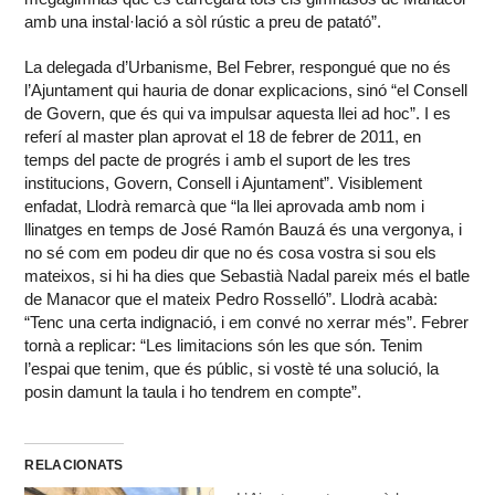
amb una instal·lació a sòl rústic a preu de patató”.
La delegada d’Urbanisme, Bel Febrer, respongué que no és
l’Ajuntament qui hauria de donar explicacions, sinó “el Consell
de Govern, que és qui va impulsar aquesta llei ad hoc”. I es
referí al master plan aprovat el 18 de febrer de 2011, en
temps del pacte de progrés i amb el suport de les tres
institucions, Govern, Consell i Ajuntament”. Visiblement
enfadat, Llodrà remarcà que “la llei aprovada amb nom i
llinatges en temps de José Ramón Bauzá és una vergonya, i
no sé com em podeu dir que no és cosa vostra si sou els
mateixos, si hi ha dies que Sebastià Nadal pareix més el batle
de Manacor que el mateix Pedro Rosselló”. Llodrà acabà:
“Tenc una certa indignació, i em convé no xerrar més”. Febrer
tornà a replicar: “Les limitacions són les que són. Tenim
l’espai que tenim, que és públic, si vostè té una solució, la
posin damunt la taula i ho tendrem en compte”.
RELACIONATS