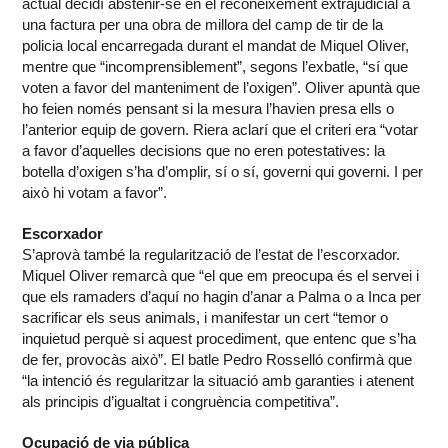
actual decidí abstenir-se en el reconeixement extrajudicial a
una factura per una obra de millora del camp de tir de la
policia local encarregada durant el mandat de Miquel Oliver,
mentre que “incomprensiblement”, segons l’exbatle, “sí que
voten a favor del manteniment de l’oxigen”. Oliver apuntà que
ho feien només pensant si la mesura l’havien presa ells o
l’anterior equip de govern. Riera aclarí que el criteri era “votar
a favor d’aquelles decisions que no eren potestatives: la
botella d’oxigen s’ha d’omplir, sí o sí, governi qui governi. I per
això hi votam a favor”.
Escorxador
S’aprovà també la regularització de l’estat de l’escorxador.
Miquel Oliver remarcà que “el que em preocupa és el servei i
que els ramaders d’aquí no hagin d’anar a Palma o a Inca per
sacrificar els seus animals, i manifestar un cert “temor o
inquietud perquè si aquest procediment, que entenc que s’ha
de fer, provocàs això”. El batle Pedro Rosselló confirmà que
“la intenció és regularitzar la situació amb garanties i atenent
als principis d’igualtat i congruència competitiva”.
Ocupació de via pública