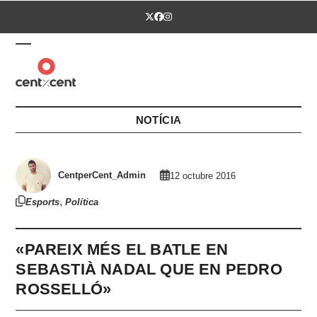
Skip
Twitter
Facebook
Instagram
to
content
Open
Close
mobile
mobile
menu
menu
NOTÍCIA
CentperCent_Admin
12 octubre 2016
,
Esports
Política
«PAREIX MÉS EL BATLE EN
SEBASTIÀ NADAL QUE EN PEDRO
ROSSELLÓ»