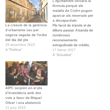
L’Ajuntament cercarà la
fórmula perquè els
malalts de Crohn puguin
aparcar als reservats per
a discapacitats
La creació de la gerència
Ple farcit de tràmits el de
d’urbanisme cau per
dilluns passat. A banda de
segona vegada de l’ordre
nombrosos
del dia del ple
reconeixements
29 desembre 2023
extrajudicials de crèdits,
A "Política"
que farcien gairebé la
17 febrer 2017
totalitat dels quinze punts
A "Actualitat"
primers de l’ordre del dia,
hi hagué també el canvi de
representació per part del
Partit Popular dins la
comissió d’urbanisme, que
abans exercia Bernadí
AIPC sorprèn en el ple
Bou…
d’investidura amb dos
vots a favor de Miquel
Oliver i una abstenció
21 juny 2019