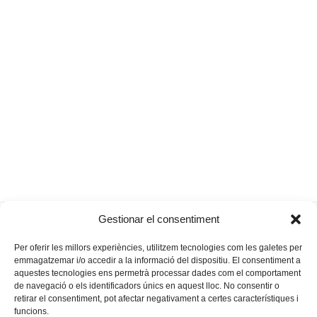
«Demanam solucions
Bombons de formatge de
Gestionar el consentiment
previous
next
urgents»
cabra i vi
post:
post:
Per oferir les millors experiències, utilitzem tecnologies com les galetes per
emmagatzemar i/o accedir a la informació del dispositiu. El consentiment a
aquestes tecnologies ens permetrà processar dades com el comportament
de navegació o els identificadors únics en aquest lloc. No consentir o
retirar el consentiment, pot afectar negativament a certes característiques i
funcions.