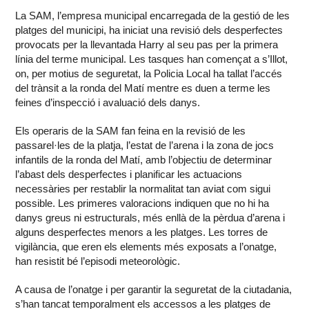
La SAM, l’empresa municipal encarregada de la gestió de les
platges del municipi, ha iniciat una revisió dels desperfectes
provocats per la llevantada Harry al seu pas per la primera
línia del terme municipal. Les tasques han començat a s’Illot,
on, per motius de seguretat, la Policia Local ha tallat l’accés
del trànsit a la ronda del Matí mentre es duen a terme les
feines d’inspecció i avaluació dels danys.
Els operaris de la SAM fan feina en la revisió de les
passarel·les de la platja, l’estat de l’arena i la zona de jocs
infantils de la ronda del Matí, amb l’objectiu de determinar
l’abast dels desperfectes i planificar les actuacions
necessàries per restablir la normalitat tan aviat com sigui
possible. Les primeres valoracions indiquen que no hi ha
danys greus ni estructurals, més enllà de la pèrdua d’arena i
alguns desperfectes menors a les platges. Les torres de
vigilància, que eren els elements més exposats a l’onatge,
han resistit bé l’episodi meteorològic.
A causa de l’onatge i per garantir la seguretat de la ciutadania,
s’han tancat temporalment els accessos a les platges de