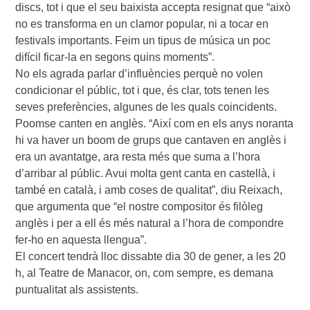
discs, tot i que el seu baixista accepta resignat que “això
no es transforma en un clamor popular, ni a tocar en
festivals importants. Feim un tipus de música un poc
difícil ficar-la en segons quins moments”.
No els agrada parlar d’influències perquè no volen
condicionar el públic, tot i que, és clar, tots tenen les
seves preferències, algunes de les quals coincidents.
Poomse canten en anglès. “Així com en els anys noranta
hi va haver un boom de grups que cantaven en anglès i
era un avantatge, ara resta més que suma a l’hora
d’arribar al públic. Avui molta gent canta en castellà, i
també en català, i amb coses de qualitat”, diu Reixach,
que argumenta que “el nostre compositor és filòleg
anglès i per a ell és més natural a l’hora de compondre
fer-ho en aquesta llengua”.
El concert tendrà lloc dissabte dia 30 de gener, a les 20
h, al Teatre de Manacor, on, com sempre, es demana
puntualitat als assistents.