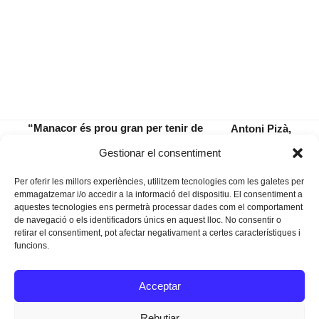
“Manacor és prou gran per tenir de
Antoni Pizà,
tot i prou petit perquè puguis
escriure
previous
next
Gestionar el consentiment
arribar pertot a peu»
sobre música
post:
post:
Per oferir les millors experiències, utilitzem tecnologies com les galetes per
emmagatzemar i/o accedir a la informació del dispositiu. El consentiment a
aquestes tecnologies ens permetrà processar dades com el comportament
de navegació o els identificadors únics en aquest lloc. No consentir o
retirar el consentiment, pot afectar negativament a certes característiques i
funcions.
Instagram
Facebook
Twitter
Acceptar
Texts Legals
Rebutjar