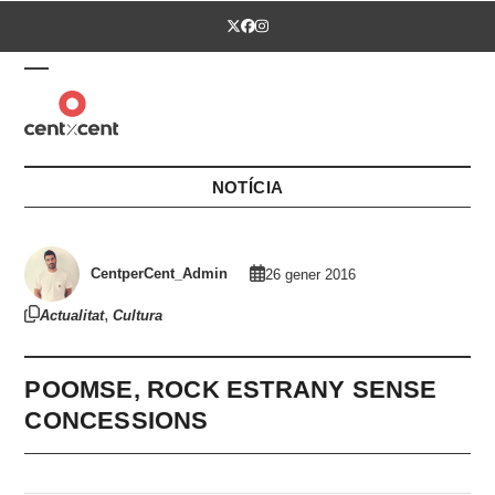
Skip
Twitter
Facebook
Instagram
to
content
Open
Close
mobile
mobile
menu
menu
NOTÍCIA
CentperCent_Admin
26 gener 2016
,
Actualitat
Cultura
POOMSE, ROCK ESTRANY SENSE
CONCESSIONS