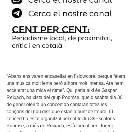
“Abans ens varen encasellar en l’slowcore, perquè fèiem
una música molt lenta però alhora molt intensa. Ara hem
accelerat una mica el ritme”. Qui parla així és Gaspar
Reixach, baixista del grup Poomse, que dissabte dia 30
de gener oferirà un concert on cantaran totes les
cançons del nou disc que estan a punt de treure. El
concert ha estat organitzat pel col·lectiu 39Escalons.
Poomse, a més de Reixach, està format per Llorenç