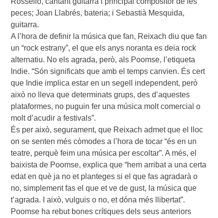
Rosselló, cantant guitarra i principal compositor de les
peces; Joan Llabrés, bateria; i Sebastià Mesquida,
guitarra.
A l’hora de definir la música que fan, Reixach diu que fan
un “rock estrany”, el que els anys noranta es deia rock
alternatiu. No els agrada, però, als Poomse, l’etiqueta
Indie. “Són significats que amb el temps canvien. És cert
que Indie implica estar en un segell independent, però
això no lleva que determinats grups, des d’aquestes
plataformes, no puguin fer una música molt comercial o
molt d’acudir a festivals”.
És per això, segurament, que Reixach admet que el lloc
on se senten més còmodes a l’hora de tocar “és en un
teatre, perquè feim una música per escoltar”. A més, el
baixista de Poomse, explica que “hem arribat a una certa
edat en què ja no et planteges si el que fas agradarà o
no, simplement fas el que et ve de gust, la música que
t’agrada. I això, vulguis o no, et dóna més llibertat”.
Poomse ha rebut bones crítiques dels seus anteriors