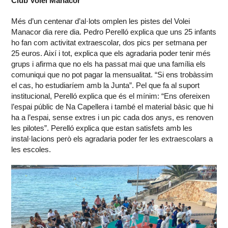
Club Volei Manacor
Més d’un centenar d’al·lots omplen les pistes del Volei
Manacor dia rere dia. Pedro Perelló explica que uns 25 infants
ho fan com activitat extraescolar, dos pics per setmana per
25 euros. Així i tot, explica que els agradaria poder tenir més
grups i afirma que no els ha passat mai que una família els
comuniqui que no pot pagar la mensualitat. “Si ens trobàssim
el cas, ho estudiaríem amb la Junta”. Pel que fa al suport
institucional, Perelló explica que és el mínim: “Ens ofereixen
l’espai públic de Na Capellera i també el material bàsic que hi
ha a l’espai, sense extres i un pic cada dos anys, es renoven
les pilotes”. Perelló explica que estan satisfets amb les
instal·lacions però els agradaria poder fer les extraescolars a
les escoles.