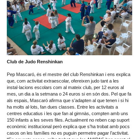
Club de Judo Renshinkan
Pep Mascaró, és el mestre del club Renshinkan i ens explica
que, com activitat extraescolar, ofereixen judo tant a les
instal·lacions escolars com al mateix club, per 12 euros al
mes, un dia a la setmana o 24 euros si en són dos. Pel que fa
als espais, Mascaró afirma que s’adapten al que tenen i si hi
ha molts al·lots, fan dues classes. Entre les activitats a
centres educatius i les que fan al gimnàs, compten amb uns
150 infants a les seves files. Actualment no reben cap suport
econòmic institucional però explica que s’ha trobat amb pocs
casos on les famílies no es puguin permetre pagar l’activitat.