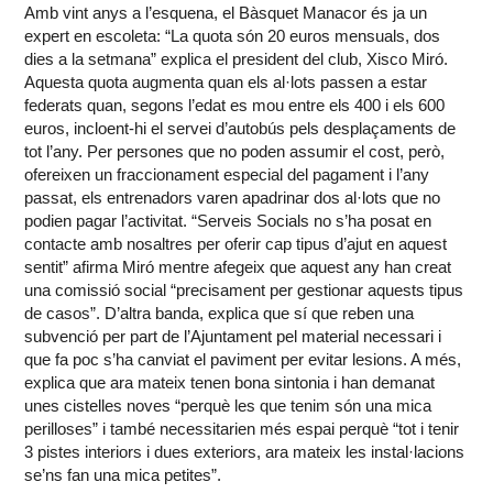
Amb vint anys a l’esquena, el Bàsquet Manacor és ja un
expert en escoleta: “La quota són 20 euros mensuals, dos
dies a la setmana” explica el president del club, Xisco Miró.
Aquesta quota augmenta quan els al·lots passen a estar
federats quan, segons l’edat es mou entre els 400 i els 600
euros, incloent-hi el servei d’autobús pels desplaçaments de
tot l’any. Per persones que no poden assumir el cost, però,
ofereixen un fraccionament especial del pagament i l’any
passat, els entrenadors varen apadrinar dos al·lots que no
podien pagar l’activitat. “Serveis Socials no s’ha posat en
contacte amb nosaltres per oferir cap tipus d’ajut en aquest
sentit” afirma Miró mentre afegeix que aquest any han creat
una comissió social “precisament per gestionar aquests tipus
de casos”. D’altra banda, explica que sí que reben una
subvenció per part de l’Ajuntament pel material necessari i
que fa poc s’ha canviat el paviment per evitar lesions. A més,
explica que ara mateix tenen bona sintonia i han demanat
unes cistelles noves “perquè les que tenim són una mica
perilloses” i també necessitarien més espai perquè “tot i tenir
3 pistes interiors i dues exteriors, ara mateix les instal·lacions
se’ns fan una mica petites”.