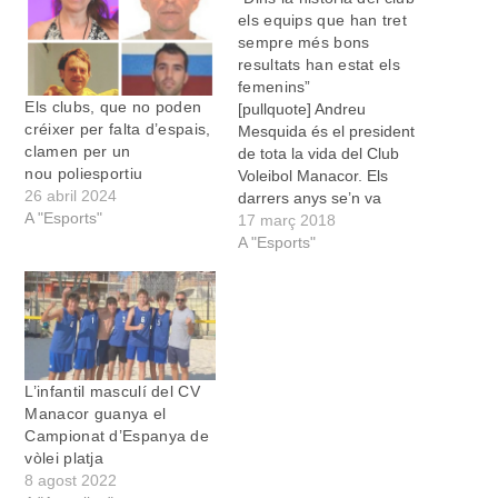
els equips que han tret
sempre més bons
resultats han estat els
femenins”
Els clubs, que no poden
[pullquote] Andreu
créixer per falta d’espais,
Mesquida és el president
clamen per un
de tota la vida del Club
nou poliesportiu
Voleibol Manacor. Els
26 abril 2024
darrers anys se’n va
A "Esports"
distanciar per presidir la
17 març 2018
Federació Balear, però ara
A "Esports"
ha tornat al seu càrrec
natural. Parlam amb ell de
la història del club, dels
equips que el configuren i
de les expectatives…
L’infantil masculí del CV
Manacor guanya el
Campionat d’Espanya de
vòlei platja
8 agost 2022