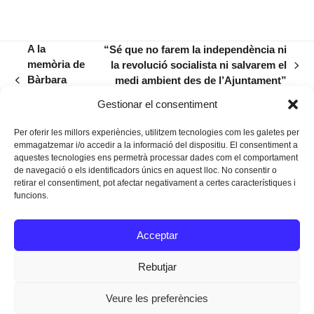
A la
“Sé que no farem la independència ni
memòria de
la revolució socialista ni salvarem el
next
Bàrbara
medi ambient des de l’Ajuntament”
previous
post:
Galmés
post:
Gestionar el consentiment
Sitges
Per oferir les millors experiències, utilitzem tecnologies com les galetes per
emmagatzemar i/o accedir a la informació del dispositiu. El consentiment a
aquestes tecnologies ens permetrà processar dades com el comportament
de navegació o els identificadors únics en aquest lloc. No consentir o
retirar el consentiment, pot afectar negativament a certes característiques i
funcions.
Instagram
Facebook
Twitter
Acceptar
Texts Legals
Rebutjar
Veure les preferències
Dissenyat a
Ideograma