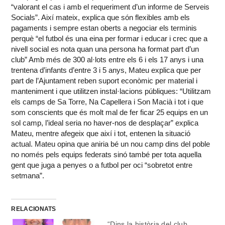
“valorant el cas i amb el requeriment d’un informe de Serveis
Socials”. Així mateix, explica que són flexibles amb els
pagaments i sempre estan oberts a negociar els terminis
perquè “el futbol és una eina per formar i educar i crec que a
nivell social es nota quan una persona ha format part d’un
club” Amb més de 300 al·lots entre els 6 i els 17 anys i una
trentena d’infants d’entre 3 i 5 anys, Mateu explica que per
part de l’Ajuntament reben suport econòmic per material i
manteniment i que utilitzen instal·lacions públiques: “Utilitzam
els camps de Sa Torre, Na Capellera i Son Macià i tot i que
som conscients que és molt mal de fer ficar 25 equips en un
sol camp, l’ideal seria no haver-nos de desplaçar” explica
Mateu, mentre afegeix que així i tot, entenen la situació
actual. Mateu opina que aniria bé un nou camp dins del poble
no només pels equips federats sinó també per tota aquella
gent que juga a penyes o a futbol per oci “sobretot entre
setmana”.
RELACIONATS
“Dins la història del club