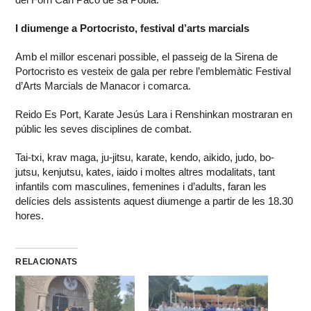
I diumenge a Portocristo, festival d’arts marcials
Amb el millor escenari possible, el passeig de la Sirena de
Portocristo es vesteix de gala per rebre l’emblemàtic Festival
d’Arts Marcials de Manacor i comarca.
Reido Es Port, Karate Jesús Lara i Renshinkan mostraran en
públic les seves disciplines de combat.
Tai-txi, krav maga, ju-jitsu, karate, kendo, aikido, judo, bo-
jutsu, kenjutsu, kates, iaido i moltes altres modalitats, tant
infantils com masculines, femenines i d’adults, faran les
delícies dels assistents aquest diumenge a partir de les 18.30
hores.
RELACIONATS