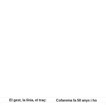
El gest, la línia, el traç:
Cofarema fa 50 anys i ho
l’essència en l’obra
celebra amb entusiasme i