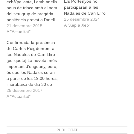
Els Portenyos no
echà’pa’lante, i amb anells
participaran a les
nous de trinca amb el nom
Nadales de Can Lliro
del seu grup de pregària i
25 desembre 2024
penitència gravat a l’anell
A "Xep a Xep"
(‘Camino’), així és ella i
21 desembre 2015
així vendrà a Manacor la
A "Actualitat"
“querida” de monsenyor
Confirmada la presència
Javier Salinas, bisbe de
de Carles Puigdemont a
Mallorca, capellà de
les Nadales de Can Lliro
capellans, delegat del
[pullquote] La novetat més
papa a la nostra…
important d’enguany, però,
és que les Nadales seran
a partir de les 19:00 hores,
l’horabaixa de dia 30 de
desembre [/pullquote] De
25 desembre 2017
tots és sobradament
A "Actualitat"
coneguda la situació
política de Catalunya i els
alts i baixos que hi ha
hagut al llarg del Procés.
L’onada de…
PUBLICITAT