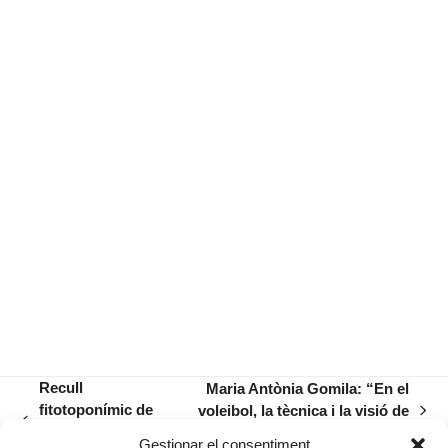
Recull
Maria Antònia Gomila: “En el
fitotoponímic de
voleibol, la tècnica i la visió de
next
previous
la zona rural de
joc poden substituir l’alçada”
post:
Gestionar el consentiment