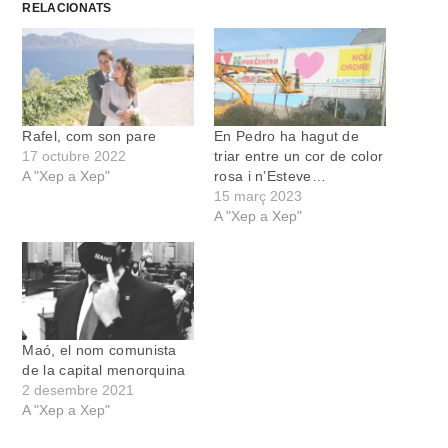
RELACIONATS
Rafel, com son pare
En Pedro ha hagut de
17 octubre 2022
triar entre un cor de color
A "Xep a Xep"
rosa i n’Esteve…
15 març 2023
A "Xep a Xep"
Maó, el nom comunista
de la capital menorquina
2 desembre 2021
A "Xep a Xep"