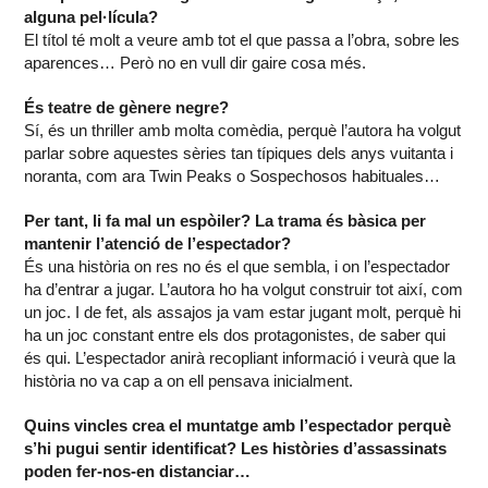
alguna pel·lícula?
El títol té molt a veure amb tot el que passa a l’obra, sobre les
aparences… Però no en vull dir gaire cosa més.
És teatre de gènere negre?
Sí, és un thriller amb molta comèdia, perquè l’autora ha volgut
parlar sobre aquestes sèries tan típiques dels anys vuitanta i
noranta, com ara Twin Peaks o Sospechosos habituales…
Per tant, li fa mal un espòiler? La trama és bàsica per
mantenir l’atenció de l’espectador?
És una història on res no és el que sembla, i on l’espectador
ha d’entrar a jugar. L’autora ho ha volgut construir tot així, com
un joc. I de fet, als assajos ja vam estar jugant molt, perquè hi
ha un joc constant entre els dos protagonistes, de saber qui
és qui. L’espectador anirà recopliant informació i veurà que la
història no va cap a on ell pensava inicialment.
Quins vincles crea el muntatge amb l’espectador perquè
s’hi pugui sentir identificat? Les històries d’assassinats
poden fer-nos-en distanciar…