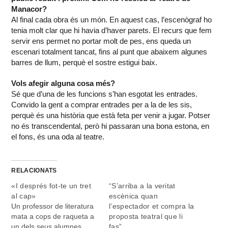
Manacor?
Al final cada obra és un món. En aquest cas, l’escenògraf ho
tenia molt clar que hi havia d’haver parets. El recurs que fem
servir ens permet no portar molt de pes, ens queda un
escenari totalment tancat, fins al punt que abaixem algunes
barres de llum, perquè el sostre estigui baix.
Vols afegir alguna cosa més?
Sé que d’una de les funcions s’han esgotat les entrades.
Convido la gent a comprar entrades per a la de les sis,
perquè és una història que està feta per venir a jugar. Potser
no és transcendental, però hi passaran una bona estona, en
el fons, és una oda al teatre.
RELACIONATS
«I després fot-te un tret
“S’arriba a la veritat
al cap»
escènica quan
Un professor de literatura
l’espectador et compra la
mata a cops de raqueta a
proposta teatral que li
un dels seus alumnes.
fas”