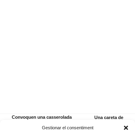
Convoquen una casserolada
Una careta de
contra l’augment de sou del
dimoni feta de
previous
next
Gestionar el consentiment
batle
lletres
post:
post: