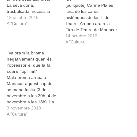
La seva dona,
[pullquote] Carme Pla és
trasbalsada, necessita
iuna de les cares
entendre què va
19 octubre 2015
històriques de les T de
empènyer l’home a
A "Cultura"
Teatre. Arriben ara a la
cometre un acte tan brutal
Fira de Teatre de Manacor
i és per això que visita
amb Premis i càstigs, una
14 octubre 2016
l’Enric Massagué, l’autor
proposta metateatral que
A "Cultura"
d’una novel·la que
ens pot fer desencaixar de
“Valoram la broma
casualment té com a
rialles [/pullquote] Premis i
negativament quan és
protagonista un professor
càstigs és una obra de
l’opressor el que la fa
que rebenta el cap…
teatre sobre el teatre? Sí.
sobre l’oprimit”
…
Mala broma arriba a
Manacor aquest cap de
setmana festiu (3 de
novembre a les 20h, 4 de
novembre a les 18h). La
producció de la Sala
3 novembre 2018
Muntaner, obra de Jordi
A "Cultura"
Casanovas i dirigida per
Marc Angelet planteja una
comèdia per indagar on