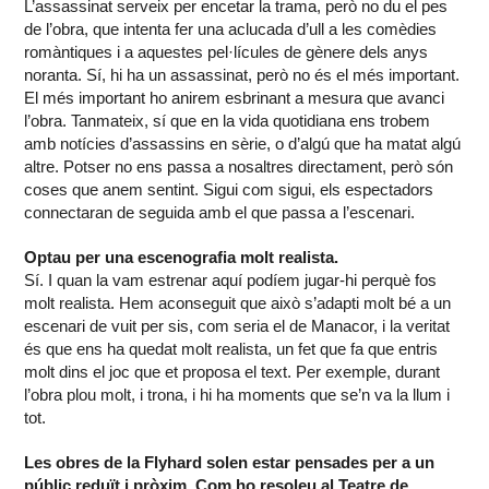
L’assassinat serveix per encetar la trama, però no du el pes
de l’obra, que intenta fer una aclucada d’ull a les comèdies
romàntiques i a aquestes pel·lícules de gènere dels anys
noranta. Sí, hi ha un assassinat, però no és el més important.
El més important ho anirem esbrinant a mesura que avanci
l’obra. Tanmateix, sí que en la vida quotidiana ens trobem
amb notícies d’assassins en sèrie, o d’algú que ha matat algú
altre. Potser no ens passa a nosaltres directament, però són
coses que anem sentint. Sigui com sigui, els espectadors
connectaran de seguida amb el que passa a l’escenari.
Optau per una escenografia molt realista.
Sí. I quan la vam estrenar aquí podíem jugar-hi perquè fos
molt realista. Hem aconseguit que això s’adapti molt bé a un
escenari de vuit per sis, com seria el de Manacor, i la veritat
és que ens ha quedat molt realista, un fet que fa que entris
molt dins el joc que et proposa el text. Per exemple, durant
l’obra plou molt, i trona, i hi ha moments que se’n va la llum i
tot.
Les obres de la Flyhard solen estar pensades per a un
públic reduït i pròxim. Com ho resoleu al Teatre de