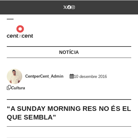
Skip
Twitter
Facebook
Instagram
to
content
Open
Close
mobile
mobile
menu
menu
NOTÍCIA
CentperCent_Admin
10 desembre 2016
Cultura
“A SUNDAY MORNING RES NO ÉS EL
QUE SEMBLA”