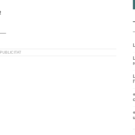
R
L
PUBLICITAT
L
r
L
l
«
c
«
u