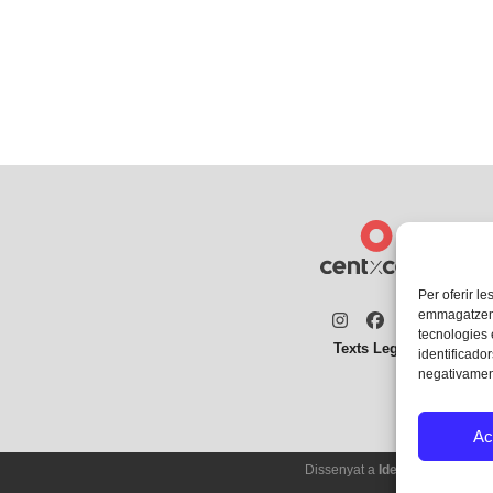
Per oferir le
emmagatzemar
Instagram
Facebook
Twitter
tecnologies
Texts Legals
identificador
negativament
Ac
Dissenyat a
Ideograma