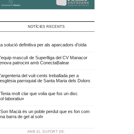
NOTÍCIES RECENTS
a solució definitiva per als aparcadors d’oïda
’equip masculí de Superlliga del CV Manacor
enova patrocini amb ConectaBalear
’argenteria del vuit-cents treballada per a
’església parroquial de Santa Maria dels Dolors
Tenia molt clar que volia que fos un disc
ol·laboratiu»
Son Macià és un poble perdut que es fon com
na barra de gel al sol»
AMB EL SUPORT DE: