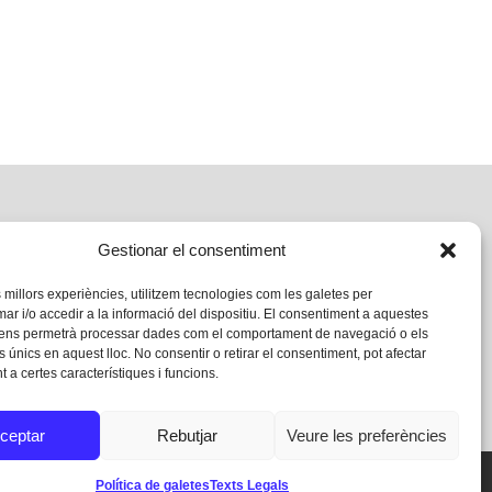
Gestionar el consentiment
s millors experiències, utilitzem tecnologies com les galetes per
 i/o accedir a la informació del dispositiu. El consentiment a aquestes
 ens permetrà processar dades com el comportament de navegació o els
s únics en aquest lloc. No consentir o retirar el consentiment, pot afectar
 a certes característiques i funcions.
ceptar
Rebutjar
Veure les preferències
Política de galetes
Texts Legals