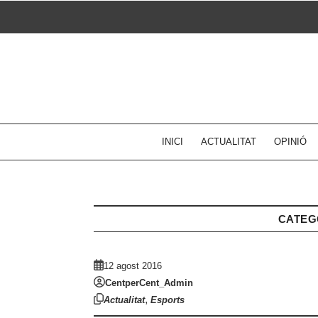
Skip
to
content
INICI
ACTUALITAT
OPINIÓ
CATEG
12 agost 2016
CentperCent_Admin
,
Actualitat
Esports