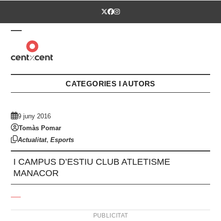
Skip
Twitter
Facebook
Instagram
to
content
Open
Close
mobile
mobile
menu
menu
CATEGORIES I AUTORS
9 juny 2016
Tomàs Pomar
,
Actualitat
Esports
I CAMPUS D’ESTIU CLUB ATLETISME
MANACOR
PUBLICITAT