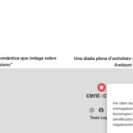
romàntica que indaga sobre
Una diada plena d’activitats 
next
isions”
Ambient i
post:
Per oferir le
emmagatzemar
Instagram
Facebook
Twitter
tecnologies
Texts Legals
identificador
negativament