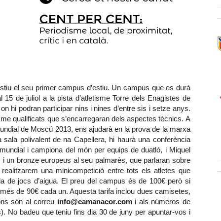
estiu el seu primer campus d’estiu. Un campus que es durà
15 de juliol a la pista d’atletisme Torre dels Enagistes de
 hi podran participar nins i nines d’entre sis i setze anys.
e qualificats que s’encarregaran dels aspectes tècnics. A
Mundial de Moscú 2013, ens ajudarà en la prova de la marxa
 la sala polivalent de na Capellera, hi haurà una conferència
mundial i campiona del món per equips de duatló, i Miquel
 i un bronze europeus al seu palmarès, que parlaran sobre
 realitzarem una minicompetició entre tots els atletes que
a de jocs d’aigua. El preu del campus és de 100€ però si
omés de 90€ cada un. Aquesta tarifa inclou dues camisetes,
ions són al correu
info@camanacor.com
i als números de
). No badeu que teniu fins dia 30 de juny per apuntar-vos i