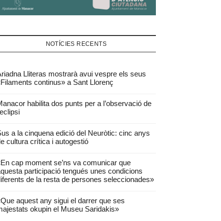
NOTÍCIES RECENTS
riadna Lliteras mostrarà avui vespre els seus
Filaments continus» a Sant Llorenç
anacor habilita dos punts per a l’observació de
’eclipsi
us a la cinquena edició del Neuròtic: cinc anys
e cultura crítica i autogestió
«En cap moment se’ns va comunicar que
questa participació tengués unes condicions
iferents de la resta de persones seleccionades»
Que aquest any sigui el darrer que ses
ajestats okupin el Museu Saridakis»