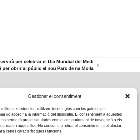
servirà per celebrar el Dia Mundial del Medi
 per obrir al públic el nou Parc de na Molla
Gestionar el consentiment
s millors experiències, utilitzem tecnologies com les galetes per
 i/o accedir a la informació del dispositiu. El consentiment a aquestes
 ens permetrà processar dades com el comportament de navegació o els
s únics en aquest lloc. No consentir o retirar el consentiment, pot afectar
 a certes característiques i funcions.