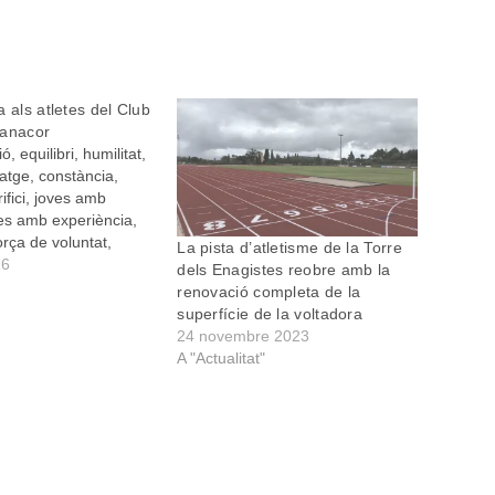
 als atletes del Club
Manacor
ió, equilibri, humilitat,
ratge, constància,
rifici, joves amb
tes amb experiència,
orça de voluntat,
La pista d’atletisme de la Torre
tador, perseverància,
16
dels Enagistes reobre amb la
quip i una mica de sort
renovació completa de la
els ingredients
superfície de la voltadora
per aconseguir un
24 novembre 2023
dor. Això no significa
A "Actualitat"
res anys no tenguéssim