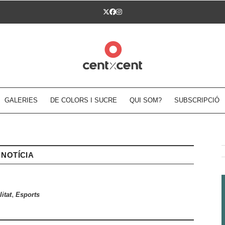
Twitter
Facebook
Instagram
GALERIES
DE COLORS I SUCRE
QUI SOM?
SUBSCRIPCIÓ
NOTÍCIA
,
itat
Esports