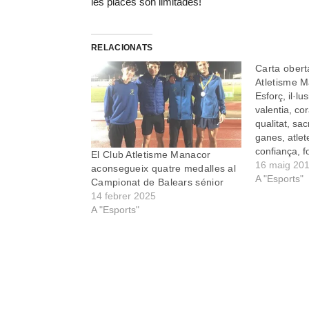
les places són limitades!
RELACIONATS
Carta oberta
Atletisme 
Esforç, il·lus
valentia, co
qualitat, sac
ganes, atle
confiança, f
El Club Atletisme Manacor
esperit llui
16 maig 20
aconsegueix quatre medalles al
treball en e
A "Esports"
Campionat de Balears sénior
són alguns d
14 febrer 2025
necessaris 
A "Esports"
equip guanya
que els alt
ja…