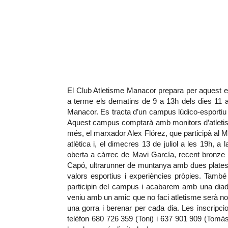
El Club Atletisme Manacor prepara per aquest 
a terme els dematins de 9 a 13h dels dies 11 al 
Manacor. Es tracta d’un campus lúdico-esportiu on
Aquest campus comptarà amb monitors d’atletism
més, el marxador Alex Flórez, que participà al 
atlètica i, el dimecres 13 de juliol a les 19h, a
oberta a càrrec de Mavi García, recent bronze 
Capó, ultrarunner de muntanya amb dues plates
valors esportius i experiències pròpies. També
participin del campus i acabarem amb una diad
veniu amb un amic que no faci atletisme serà n
una gorra i berenar per cada dia. Les inscripc
telèfon 680 726 359 (Toni) i 637 901 909 (Tomàs