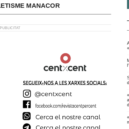
TLETISME MANACOR
PUBLICITAT
A
«
M
l
S
d
a
d
«
m