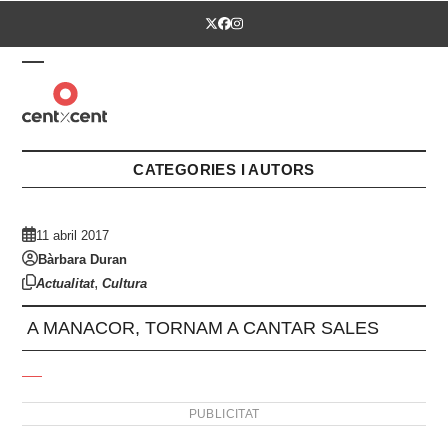
Skip
Twitter
Facebook
Instagram
to
content
Open
Close
mobile
mobile
menu
menu
CATEGORIES I AUTORS
11 abril 2017
Bàrbara Duran
,
Actualitat
Cultura
A MANACOR, TORNAM A CANTAR SALES
PUBLICITAT