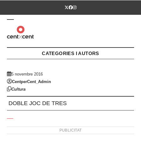
Skip
Twitter
Facebook
Instagram
to
content
Open
Close
mobile
mobile
menu
menu
CATEGORIES I AUTORS
5 novembre 2016
CentperCent_Admin
Cultura
DOBLE JOC DE TRES
PUBLICITAT