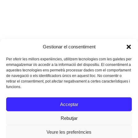
Gestionar el consentiment
Per oferir les millors experiències, utilitzem tecnologies com les galetes per
emmagatzemar i/o accedir a la informació del dispositiu. El consentiment a
aquestes tecnologies ens permetrà processar dades com el comportament
de navegació o els identificadors únics en aquest lloc. No consentir o
retirar el consentiment, pot afectar negativament a certes característiques i
funcions.
Instagram
Facebook
Twitter
Acceptar
Texts Legals
Rebutjar
Veure les preferències