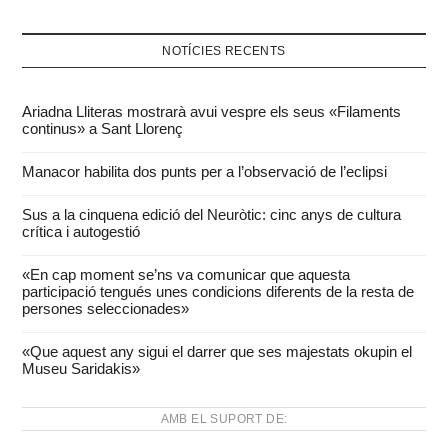
NOTÍCIES RECENTS
Ariadna Lliteras mostrarà avui vespre els seus «Filaments
continus» a Sant Llorenç
Manacor habilita dos punts per a l’observació de l’eclipsi
Sus a la cinquena edició del Neuròtic: cinc anys de cultura
crítica i autogestió
«En cap moment se’ns va comunicar que aquesta
participació tengués unes condicions diferents de la resta de
persones seleccionades»
«Que aquest any sigui el darrer que ses majestats okupin el
Museu Saridakis»
AMB EL SUPORT DE: