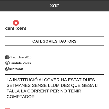
Skip
Twitter
Facebook
Instagram
to
content
Open
Close
mobile
mobile
menu
menu
CATEGORIES I AUTORS
27 octubre 2016
Càndida Vives
Actualitat
LA INSTITUCIÓ ALCOVER HA ESTAT DUES
SETMANES SENSE LLUM DES QUE GESA LI
TALLÀ LA CORRENT PER NO TENIR
COMPTADOR