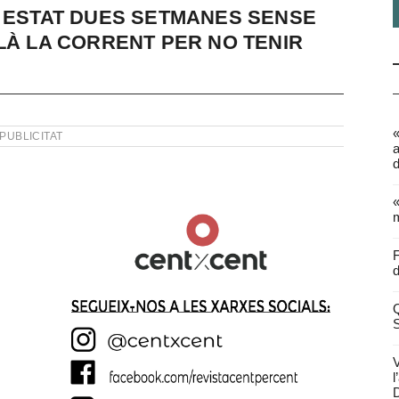
A ESTAT DUES SETMANES SENSE
LÀ LA CORRENT PER NO TENIR
PUBLICITAT
a
d
«
m
F
d
Q
V
l
D