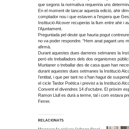
que segons la normativa requeriria uns determina
En el moment de tancar aquesta edició, ahir dimec
comptador nou i que estaven a l’espera que Gesa 
Institució Alcover recuperàs la llum entre ahir i 
l’Ajuntament.
Preguntada pel deute que hauria pogut contreure l
no va poder respondre. “Hem anat pagant uns mí
afirmà.
Durant aquestes dues darreres setmanes la Insti
però els treballadors dels dos organismes públic
Muntaner o treballar des de casa quan han neces
durant aquestes dues setmanes la Institució Alco
l’entitat, i que per tant no s’han hagut de suspen
el cicle Tardor Poètica i previst a la Institució A
Convent el divendres 14 d’octubre. El pròxim e
Ramon Llull es durà a terme, tal i com estava pr
Ferrer.
RELACIONATS