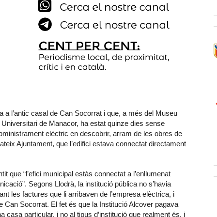
da a l’antic casal de Can Socorrat i que, a més del Museu
e Universitari de Manacor, ha estat quinze dies sense
 subministrament elèctric en descobrir, arram de les obres de
mateix Ajuntament, que l’edifici estava connectat directament
it que “l’efici municipal estàs connectat a l’enllumenat
cació”. Segons Llodrà, la institució pública no s’havia
 les factures que li arribaven de l’empresa elèctrica, i
e Can Socorrat. El fet és que la Institució Alcover pagava
asa particular, i no al tipus d’institució que realment és, i