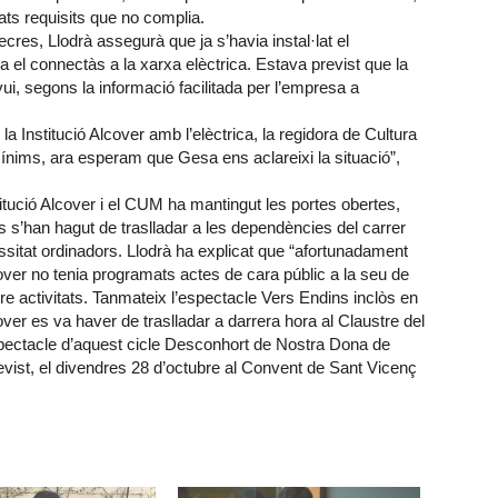
ts requisits que no complia.
res, Llodrà assegurà que ja s’havia instal·lat el
el connectàs a la xarxa elèctrica. Estava previst que la
avui, segons la informació facilitada per l’empresa a
a Institució Alcover amb l’elèctrica, la regidora de Cultura
nims, ara esperam que Gesa ens aclareixi la situació”,
tució Alcover i el CUM ha mantingut les portes obertes,
s s’han hagut de traslladar a les dependències del carrer
sitat ordinadors. Llodrà ha explicat que “afortunadament
ver no tenia programats actes de cara públic a la seu de
dre activitats. Tanmateix l’espectacle Vers Endins inclòs en
lcover es va haver de traslladar a darrera hora al Claustre del
spectacle d’aquest cicle Desconhort de Nostra Dona de
evist, el divendres 28 d’octubre al Convent de Sant Vicenç