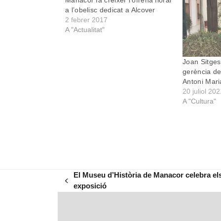
Manacor fa créixer l’ofrena floral
a l’obelisc dedicat a Alcover
2 febrer 2017
A "Actualitat"
Joan Sitges
gerència de 
Antoni Mari
20 juliol 20
A "Cultura"
El Museu d’Història de Manacor celebra e
previous
exposició
post: