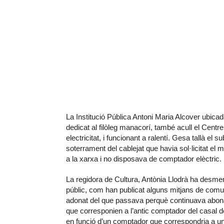
La Institució Pública Antoni Maria Alcover ubica
dedicat al filòleg manacorí, també acull el Centr
electricitat, i funcionant a ralentí. Gesa tallà el
soterrament del cablejat que havia sol·licitat el 
a la xarxa i no disposava de comptador elèctric.
La regidora de Cultura, Antònia Llodrà ha desment
públic, com han publicat alguns mitjans de comuni
adonat del que passava perquè continuava abonant
que corresponien a l’antic comptador del casal d
en funció d’un comptador que correspondria a una c