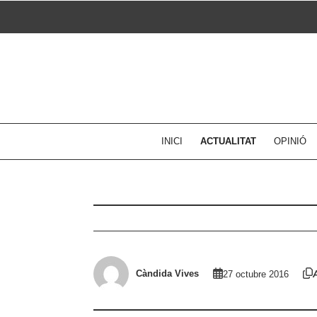
Skip
to
content
INICI
ACTUALITAT
OPINIÓ
Càndida Vives
27 octubre 2016
A