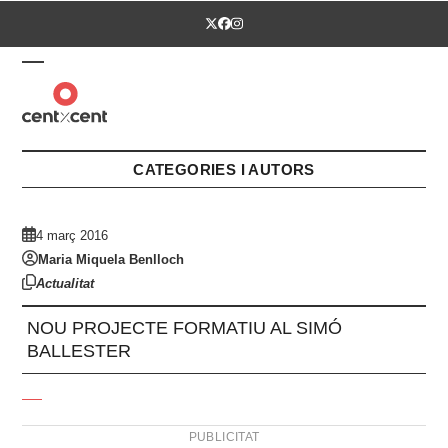
Skip
Twitter
Facebook
Instagram
to
content
Open
Close
mobile
mobile
menu
menu
CATEGORIES I AUTORS
4 març 2016
Maria Miquela Benlloch
Actualitat
NOU PROJECTE FORMATIU AL SIMÓ
BALLESTER
PUBLICITAT