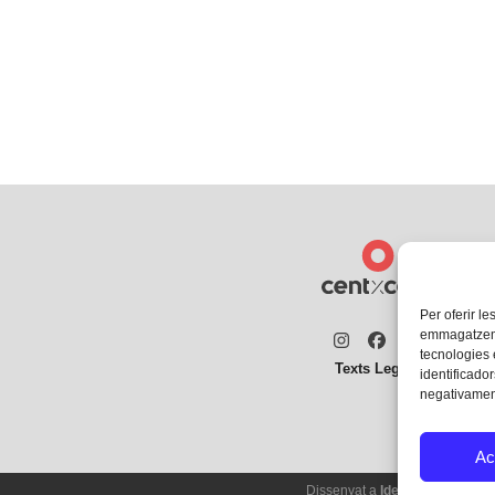
Per oferir le
emmagatzemar
Instagram
Facebook
Twitter
tecnologies
Texts Legals
identificador
negativament
Ac
Dissenyat a
Ideograma