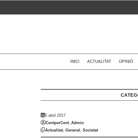
Skip
to
content
INICI
ACTUALITAT
OPINIÓ
CATEG
5 abril 2017
CentperCent_Admin
,
,
Actualitat
General
Societat