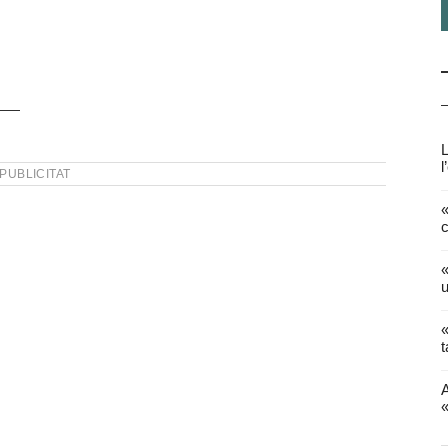
L
l
PUBLICITAT
«
c
«
u
«
t
A
«