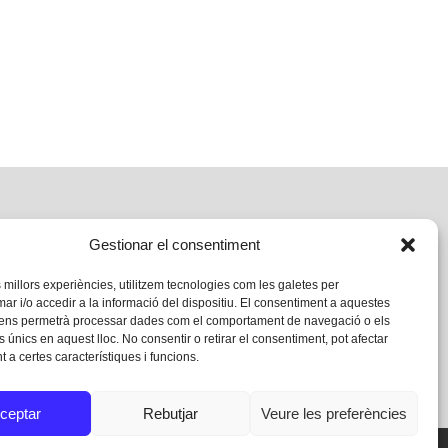
Gestionar el consentiment
s millors experiències, utilitzem tecnologies com les galetes per
 i/o accedir a la informació del dispositiu. El consentiment a aquestes
 ens permetrà processar dades com el comportament de navegació o els
s únics en aquest lloc. No consentir o retirar el consentiment, pot afectar
 a certes característiques i funcions.
ceptar
Rebutjar
Veure les preferències