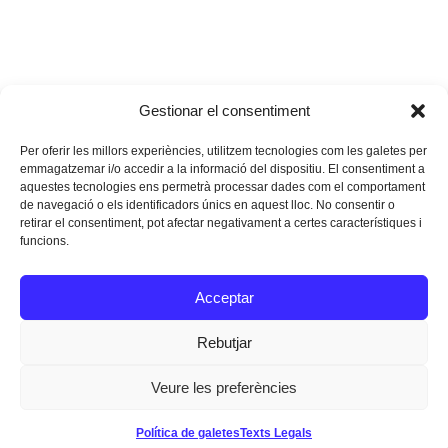
Gestionar el consentiment
Per oferir les millors experiències, utilitzem tecnologies com les galetes per
emmagatzemar i/o accedir a la informació del dispositiu. El consentiment a
aquestes tecnologies ens permetrà processar dades com el comportament
de navegació o els identificadors únics en aquest lloc. No consentir o
retirar el consentiment, pot afectar negativament a certes característiques i
funcions.
Instagram
Facebook
Twitter
Acceptar
Texts Legals
Rebutjar
Veure les preferències
Dissenyat a
Ideograma
Política de galetes
Texts Legals