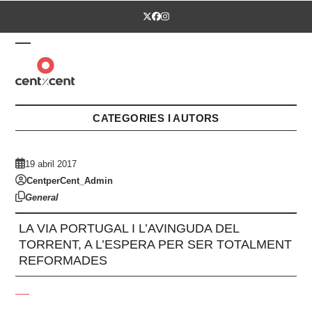
Skip
Twitter
Facebook
Instagram
to
content
Open
Close
mobile
mobile
menu
menu
CATEGORIES I AUTORS
19 abril 2017
CentperCent_Admin
General
LA VIA PORTUGAL I L’AVINGUDA DEL
TORRENT, A L’ESPERA PER SER TOTALMENT
REFORMADES