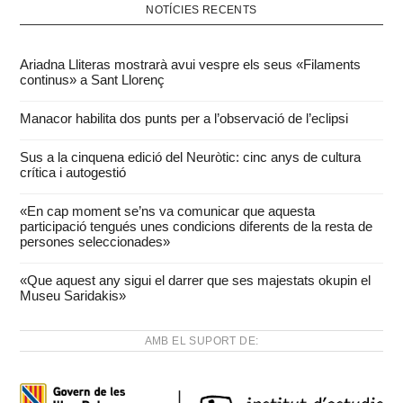
NOTÍCIES RECENTS
Ariadna Lliteras mostrarà avui vespre els seus «Filaments
continus» a Sant Llorenç
Manacor habilita dos punts per a l’observació de l’eclipsi
Sus a la cinquena edició del Neuròtic: cinc anys de cultura
crítica i autogestió
«En cap moment se’ns va comunicar que aquesta
participació tengués unes condicions diferents de la resta de
persones seleccionades»
«Que aquest any sigui el darrer que ses majestats okupin el
Museu Saridakis»
AMB EL SUPORT DE: