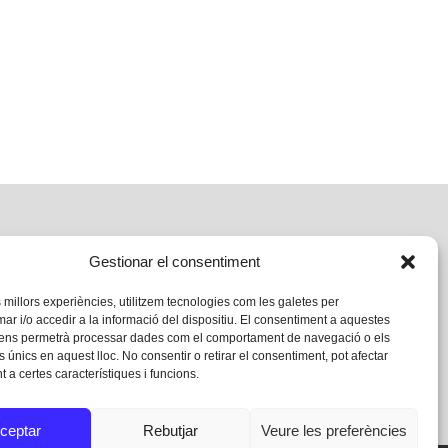
Gestionar el consentiment
s millors experiències, utilitzem tecnologies com les galetes per
 i/o accedir a la informació del dispositiu. El consentiment a aquestes
 ens permetrà processar dades com el comportament de navegació o els
s únics en aquest lloc. No consentir o retirar el consentiment, pot afectar
 a certes característiques i funcions.
ceptar
Rebutjar
Veure les preferències