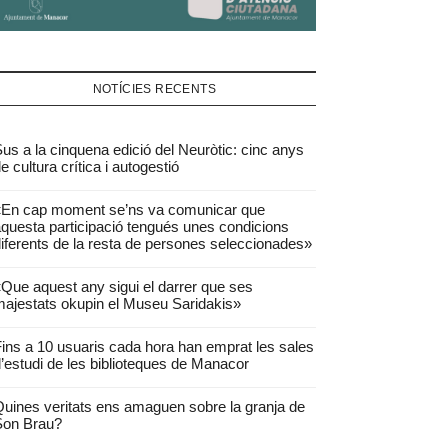
NOTÍCIES RECENTS
us a la cinquena edició del Neuròtic: cinc anys
e cultura crítica i autogestió
«En cap moment se’ns va comunicar que
questa participació tengués unes condicions
iferents de la resta de persones seleccionades»
Que aquest any sigui el darrer que ses
ajestats okupin el Museu Saridakis»
ins a 10 usuaris cada hora han emprat les sales
’estudi de les biblioteques de Manacor
uines veritats ens amaguen sobre la granja de
Son Brau?