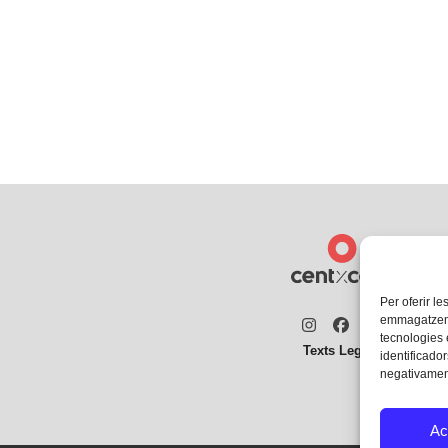
Per oferir le
emmagatzemar
Instagram
Facebook
Twitter
tecnologies
Texts Legals
identificador
negativament
Ac