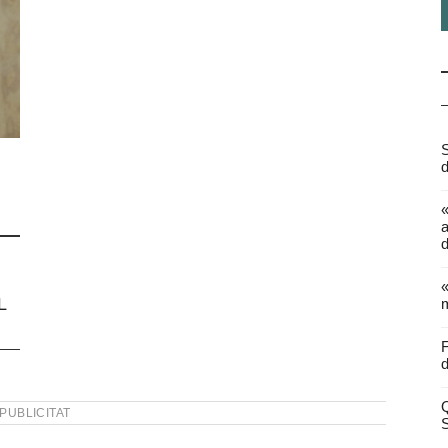
S
d
a
d
«
L
m
F
d
Q
PUBLICITAT