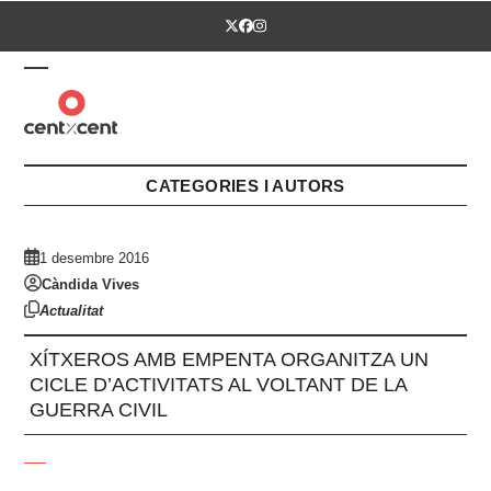
Skip
Twitter
Facebook
Instagram
to
content
Open
Close
mobile
mobile
menu
menu
CATEGORIES I AUTORS
1 desembre 2016
Càndida Vives
Actualitat
XÍTXEROS AMB EMPENTA ORGANITZA UN
CICLE D’ACTIVITATS AL VOLTANT DE LA
GUERRA CIVIL