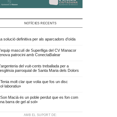
NOTÍCIES RECENTS
a solució definitiva per als aparcadors d’oïda
’equip masculí de Superlliga del CV Manacor
enova patrocini amb ConectaBalear
’argenteria del vuit-cents treballada per a
’església parroquial de Santa Maria dels Dolors
Tenia molt clar que volia que fos un disc
ol·laboratiu»
Son Macià és un poble perdut que es fon com
na barra de gel al sol»
AMB EL SUPORT DE: