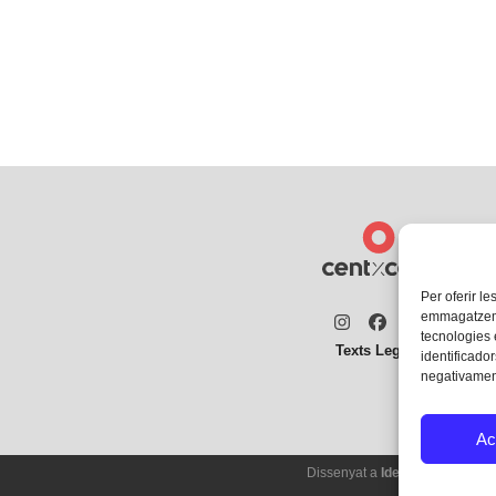
Per oferir le
emmagatzemar
Instagram
Facebook
Twitter
tecnologies
Texts Legals
identificador
negativament
Ac
Dissenyat a
Ideograma