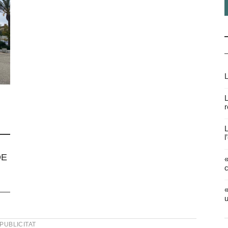
L
L
r
L
l
DE
«
c
«
u
PUBLICITAT