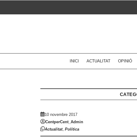
Skip
to
content
INICI
ACTUALITAT
OPINIÓ
CATEG
10 novembre 2017
CentperCent_Admin
,
Actualitat
Política