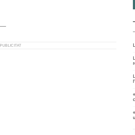
L
PUBLICITAT
L
r
L
l
«
c
«
u