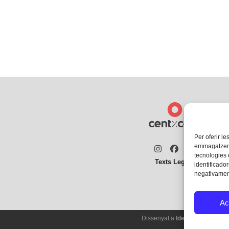
Per oferir le
emmagatzemar
Instagram
Facebook
Twitter
tecnologies
Texts Legals
identificador
negativament
Ac
Dissenyat a
Ideograma