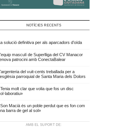
NOTÍCIES RECENTS
a solució definitiva per als aparcadors d’oïda
’equip masculí de Superlliga del CV Manacor
enova patrocini amb ConectaBalear
’argenteria del vuit-cents treballada per a
’església parroquial de Santa Maria dels Dolors
Tenia molt clar que volia que fos un disc
ol·laboratiu»
Son Macià és un poble perdut que es fon com
na barra de gel al sol»
AMB EL SUPORT DE: