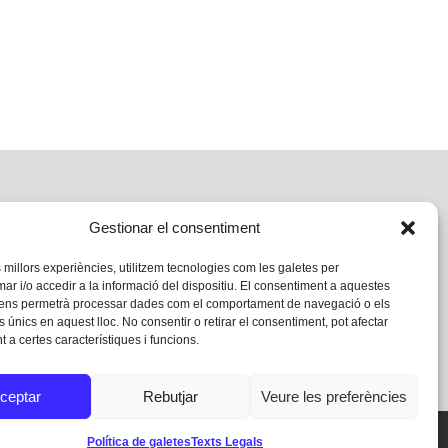
Gestionar el consentiment
s millors experiències, utilitzem tecnologies com les galetes per
 i/o accedir a la informació del dispositiu. El consentiment a aquestes
 ens permetrà processar dades com el comportament de navegació o els
s únics en aquest lloc. No consentir o retirar el consentiment, pot afectar
 a certes característiques i funcions.
ceptar
Rebutjar
Veure les preferències
Política de galetes
Texts Legals