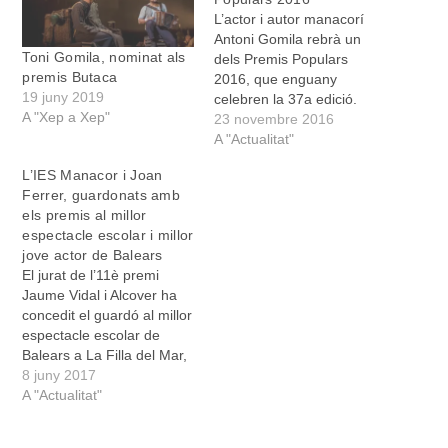
L’actor i autor manacorí
Antoni Gomila rebrà un
Toni Gomila, nominat als
dels Premis Populars
premis Butaca
2016, que enguany
19 juny 2019
celebren la 37a edició.
A "Xep a Xep"
Tant Gomila com la resta
23 novembre 2016
de guardonats destaquen
A "Actualitat"
per “la seva trajectòria
L’IES Manacor i Joan
d'esforç, creativitat i
Ferrer, guardonats amb
perseverança en la seva
els premis al millor
tasca, recollint un valuós
espectacle escolar i millor
llegat per a aquestes illes”,
jove actor de Balears
segons ha destacat el…
El jurat de l’11è premi
Jaume Vidal i Alcover ha
concedit el guardó al millor
espectacle escolar de
Balears a La Filla del Mar,
l’obra que han interpretat
8 juny 2017
els integrants del grup de
A "Actualitat"
teatre Els Histriònics, de
l’IES Manacor. A més el