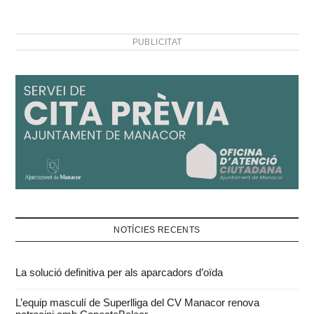
jurat ha nomenat com a
millor actor jove…
PUBLICITAT
NOTÍCIES RECENTS
La solució definitiva per als aparcadors d’oïda
L’equip masculí de Superlliga del CV Manacor renova