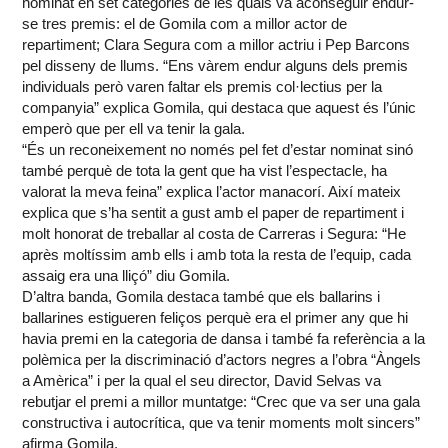
nominat en set categories de les quals va aconseguir endur-
se tres premis: el de Gomila com a millor actor de
repartiment; Clara Segura com a millor actriu i Pep Barcons
pel disseny de llums. “Ens vàrem endur alguns dels premis
individuals però varen faltar els premis col·lectius per la
companyia” explica Gomila, qui destaca que aquest és l’únic
emperò que per ell va tenir la gala.
“És un reconeixement no només pel fet d’estar nominat sinó
també perquè de tota la gent que ha vist l’espectacle, ha
valorat la meva feina” explica l’actor manacorí. Així mateix
explica que s’ha sentit a gust amb el paper de repartiment i
molt honorat de treballar al costa de Carreras i Segura: “He
après moltíssim amb ells i amb tota la resta de l’equip, cada
assaig era una lliçó” diu Gomila.
D’altra banda, Gomila destaca també que els ballarins i
ballarines estigueren feliços perquè era el primer any que hi
havia premi en la categoria de dansa i també fa referència a la
polèmica per la discriminació d’actors negres a l’obra “Àngels
a Amèrica” i per la qual el seu director, David Selvas va
rebutjar el premi a millor muntatge: “Crec que va ser una gala
constructiva i autocrítica, que va tenir moments molt sincers”
afirma Gomila.