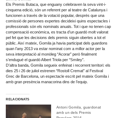
Els Premis Butaca, que enguany celebraven la seva vint-i-
cinquena edició, són un referent per al teatre de Catalunya i
funcionen a través de la votació popular, després que una
comissió de persones expertes decideixi quins espectacles i
professionals són els nominats anuals. Tot i que no tenen cap
compensació econòmica, es tracta d’un guardó molt valorat
pel fet que les decisions dels premis siguin obertes a tot el
públic. Així mateix, Gomila ja havia participat dels guardons
quan l’any 2013 va estar nominat com a millor actor per la
seva interpretació al monòleg “Acorar” però finalment
s’endugué el guardó Albert Triola per “Smiley”.
D’altra banda, Gomila segueix enfeinat i recorrent territori: els
dies 25 i 26 de juliol estrenen “Rostoll Cremat” al Festival
Grec de Barcelona, un espectacle escrit pel mateix Gomila i
amb gran presència manacorina dins de l’equip.
RELACIONATS
Antoni Gomila, guardonat
amb un dels Premis
Populars 2016