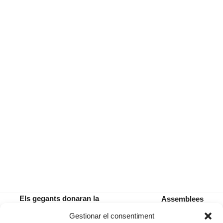
Els gegants donaran la
Assemblees
benvinguda als visitants de la
obertes amb
previous
next
Gestionar el consentiment
Sala de Plens
l’equip de govern