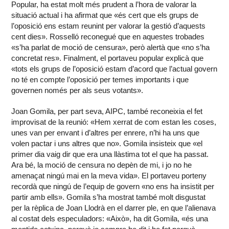
Popular, ha estat molt més prudent a l’hora de valorar la
situació actual i ha afirmat que «és cert que els grups de
l’oposició ens estam reunint per valorar la gestió d’aquests
cent dies». Rosselló reconegué que en aquestes trobades
«s’ha parlat de moció de censura», però alertà que «no s’ha
concretat res». Finalment, el portaveu popular explicà que
«tots els grups de l’oposició estam d’acord que l’actual govern
no té en compte l’oposició per temes importants i que
governen només per als seus votants».
Joan Gomila, per part seva, AIPC, també reconeixia el fet
improvisat de la reunió: «Hem xerrat de com estan les coses,
unes van per envant i d’altres per enrere, n’hi ha uns que
volen pactar i uns altres que no». Gomila insisteix que «el
primer dia vaig dir que era una llàstima tot el que ha passat.
Ara bé, la moció de censura no depèn de mi, i jo no he
amenaçat ningú mai en la meva vida». El portaveu porteny
recordà que ningú de l’equip de govern «no ens ha insistit per
partir amb ells». Gomila s’ha mostrat també molt disgustat
per la rèplica de Joan Llodrà en el darrer ple, en que l’alienava
al costat dels especuladors: «Això», ha dit Gomila, «és una