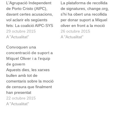
L'Agrupació Independent
La plataforma de recollida
de Porto Cristo (AIPC),
de signatures, change.org,
davant certes acusacions,
s'hi ha obert una recollida
vol aclarir els següents
per donar suport a Miquel
fets: La coalició AIPC-SYS
oliver en front a la moció
obtingué, en aquestes
29 octubre 2015
de censura. Qui duu a
26 octubre 2015
darreres eleccions
A "Actualitat"
terme la recollida és un
A "Actualitat"
municipals de maig de
grup anomenat
Convoquen una
2015, més de 50 per cent
"Plataforma en Suport a
concentració de suport a
dels vots tant als nuclis de
Miquel Oliver" que ha
Miquel Oliver i a l’equip
Porto Cristo i s'Illot.
aconseguit reunir més de
de govern
D'aquesta manera ens
700 signatures en…
Aquests dies, les xarxes
sentim plenament
bullen amb tot de
legitimats per ser…
comentaris sobre la moció
de censura que finalment
han presentat
conjuntament els regidors
22 octubre 2015
del PP, PI i AIPC i que farà
A "Actualitat"
batles primer Pedro
Rosselló i després
Catalina Riera. Les
reaccions no s'han fet