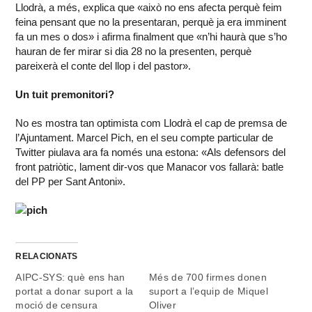
Llodrà, a més, explica que «això no ens afecta perquè feim
feina pensant que no la presentaran, perquè ja era imminent
fa un mes o dos» i afirma finalment que «n’hi haurà que s’ho
hauran de fer mirar si dia 28 no la presenten, perquè
pareixerà el conte del llop i del pastor».
Un tuit premonitori?
No es mostra tan optimista com Llodrà el cap de premsa de
l’Ajuntament. Marcel Pich, en el seu compte particular de
Twitter piulava ara fa només una estona: «Als defensors del
front patriòtic, lament dir-vos que Manacor vos fallarà: batle
del PP per Sant Antoni».
RELACIONATS
AIPC-SYS: què ens han
Més de 700 firmes donen
portat a donar suport a la
suport a l’equip de Miquel
moció de censura
Oliver