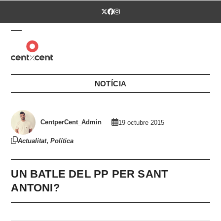
Skip
Twitter
Facebook
Instagram
to
content
Open
Close
mobile
mobile
menu
menu
NOTÍCIA
CentperCent_Admin
19 octubre 2015
,
Actualitat
Política
UN BATLE DEL PP PER SANT
ANTONI?