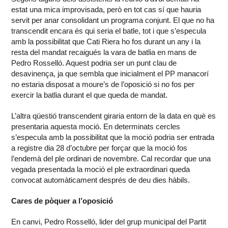
estat una mica improvisada, però en tot cas sí que hauria
servit per anar consolidant un programa conjunt. El que no ha
transcendit encara és qui seria el batle, tot i que s’especula
amb la possibilitat que Cati Riera ho fos durant un any i la
resta del mandat recaigués la vara de batlia en mans de
Pedro Rosselló. Aquest podria ser un punt clau de
desavinença, ja que sembla que inicialment el PP manacorí
no estaria disposat a moure’s de l’oposició si no fos per
exercir la batlia durant el que queda de mandat.
L’altra qüestió transcendent giraria entorn de la data en què es
presentaria aquesta moció. En determinats cercles
s’especula amb la possibilitat que la moció podria ser entrada
a registre dia 28 d’octubre per forçar que la moció fos
l’endemà del ple ordinari de novembre. Cal recordar que una
vegada presentada la moció el ple extraordinari queda
convocat automàticament després de deu dies hàbils.
Cares de pòquer a l’oposició
En canvi, Pedro Rosselló, lider del grup municipal del Partit