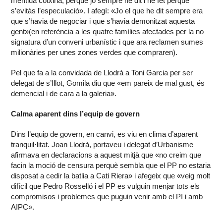
mentida cotxina, perquè jo sempre he dit i he fet perquè
s’evitàs l’especulació». I afegí: «Jo el que he dit sempre era
que s’havia de negociar i que s’havia demonitzat aquesta
gent»(en referència a les quatre famílies afectades per la no
signatura d’un conveni urbanístic i que ara reclamen sumes
milionàries per unes zones verdes que compraren).
Pel que fa a la convidada de Llodrà a Toni Garcia per ser
delegat de s’Illot, Gomila diu que «em pareix de mal gust, és
demencial i de cara a la galeria».
Calma aparent dins l’equip de govern
Dins l’equip de govern, en canvi, es viu en clima d’aparent
tranquil·litat. Joan Llodrà, portaveu i delegat d’Urbanisme
afirmava en declaracions a aquest mitjà que «no creim que
facin la moció de censura perquè sembla que el PP no estaria
disposat a cedir la batlia a Cati Riera» i afegeix que «veig molt
difícil que Pedro Rosselló i el PP es vulguin menjar tots els
compromisos i problemes que puguin venir amb el PI i amb
AIPC».