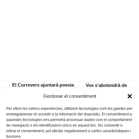
El Correvers ajuntarà poesia
Vox s’abstendrà de
i pa en una ruta de versos
la moció municipal
previous
next
Gestionar el consentiment
pels forns de Manacor
conjunta per al 8M
post:
post:
Per oferir les millors experiències, utilitzem tecnologies com les galetes per
emmagatzemar i/o accedir a la informació del dispositiu. El consentiment a
aquestes tecnologies ens permetrà processar dades com el comportament
de navegació o els identificadors únics en aquest lloc. No consentir o
retirar el consentiment, pot afectar negativament a certes característiques i
funcions.