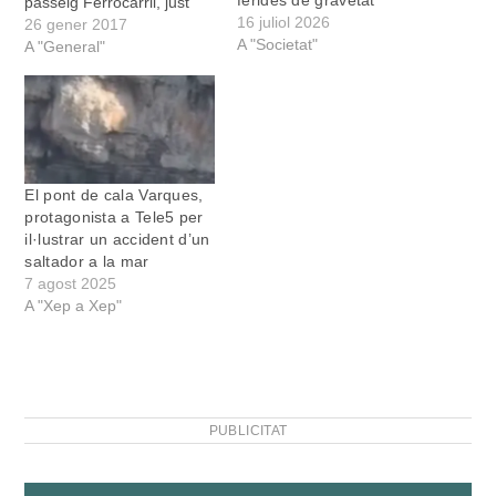
ferides de gravetat
passeig Ferrocarril, just
16 juliol 2026
davant l’Auditori. Segons
26 gener 2017
A "Societat"
la informació facilitada per
A "General"
la Policia Local, el jove
circulava en una
motocicleta de 125 cc,
quan “presumptament es
va despistar i va impactar
amb la roda…
El pont de cala Varques,
protagonista a Tele5 per
il·lustrar un accident d’un
saltador a la mar
7 agost 2025
A "Xep a Xep"
PUBLICITAT