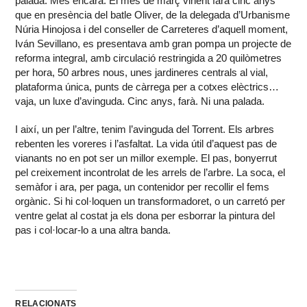
palada. Més encara. El mes de març vinent farà cinc anys
que en presència del batle Oliver, de la delegada d’Urbanisme
Núria Hinojosa i del conseller de Carreteres d’aquell moment,
Iván Sevillano, es presentava amb gran pompa un projecte de
reforma integral, amb circulació restringida a 20 quilòmetres
per hora, 50 arbres nous, unes jardineres centrals al vial,
plataforma única, punts de càrrega per a cotxes elèctrics…
vaja, un luxe d’avinguda. Cinc anys, farà. Ni una palada.
I així, un per l’altre, tenim l’avinguda del Torrent. Els arbres
rebenten les voreres i l’asfaltat. La vida útil d’aquest pas de
vianants no en pot ser un millor exemple. El pas, bonyerrut
pel creixement incontrolat de les arrels de l’arbre. La soca, el
semàfor i ara, per paga, un contenidor per recollir el fems
orgànic. Si hi col·loquen un transformadoret, o un carretó per
ventre gelat al costat ja els dona per esborrar la pintura del
pas i col·locar-lo a una altra banda.
RELACIONATS