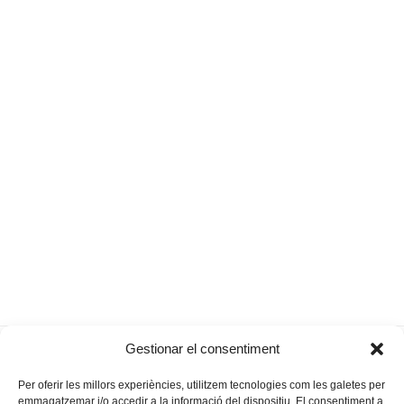
Antoni Ferrer al Dilluns de
Cròniques també
Gestionar el consentiment
previous
next
l’Obra
maoneses
post:
post:
Per oferir les millors experiències, utilitzem tecnologies com les galetes per
emmagatzemar i/o accedir a la informació del dispositiu. El consentiment a