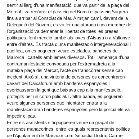
sentir al llarg d’una manifestació, que va partir de la plaça del
Mercat i va recórrer el passeig del Born i el passeig Sagrera
fins a arribar al Consolat de Mar. A mitjan camí, davant de la
Delegació del Govern, es va fer una aturada i una membre de
l’organització va demanar la llibertat de totes les preses
polítiques, fent menció també als joves d’Alsasu o a Valtonyc
entre d’altres. Es tractà d’una manifestació intergeneracional i
pacífica, on es pogueren veure estelades, banderes de
Mallorca i cartells amb lemes diversos. Tot i l’amenaça d’una
contramanifestació convocada per l’extremadreta a la
mateixa plaça del Mercat, l’acte de transcórrer sense cap
incident. Això sí, una vintena de persones es concentraren
davant del Caixaforum amb banderes espanyoles i
escridassaren la gent que baixava cap a la manifestació,
protegits per un cordó policial. D’altra banda, es pogueren
veure algunes persones que intentaren entrar a la
manifestació amb banderes espanyoles però la policia els va
impedir el pas.
Entre els assistents s’hi pogueren veure un grapat de
persones manacorines, entre les quals representants polítics
de l’Ajuntament de Manacor com Sebastià Llodrà, Carme