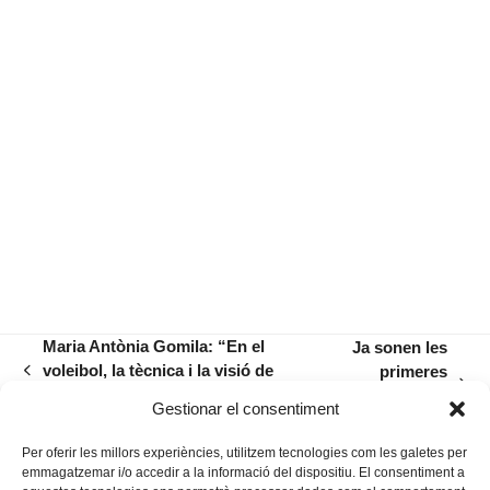
Maria Antònia Gomila: “En el
Ja sonen les
voleibol, la tècnica i la visió de
primeres
previous
next
joc poden substituir l’alçada”
cançons de
post:
Gestionar el consentiment
post:
Sant Antoni
Per oferir les millors experiències, utilitzem tecnologies com les galetes per
emmagatzemar i/o accedir a la informació del dispositiu. El consentiment a