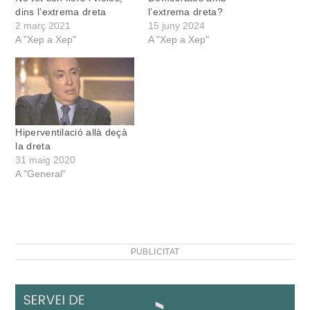
dins l’extrema dreta
l’extrema dreta?
2 març 2021
15 juny 2024
A "Xep a Xep"
A "Xep a Xep"
Hiperventilació allà deçà
la dreta
31 maig 2020
A "General"
PUBLICITAT