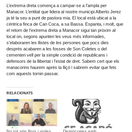
L’extrema dreta comença a campar-se a l’ampla per
Manacor. L’entitat que lidera al nostre municipi Alberto Jerez
ja té la seu a punt de pastora mia. El local està ubicat a la
cèntrica finca de Can Coca, a sa Bassa. Espanta, i molt, que
el retorn de l’extrema dreta a Manacor sigui tan pròxim al
local on, segons apunten les veus més informades,
s’elaboraren les llistes de les persones que pocs dies
després acabaren a les fosses de Son Coletes o del
cementeri vell per la simple condició de republicans i
defensors de la llibertat i l’estat de dret. Sabem cert que els
manacorins haurem après la lliçó i sabrem evitar que fets
com aquests tornin passar.
RELACIONATS
No tot són flors i violes,
Demòcrates amb