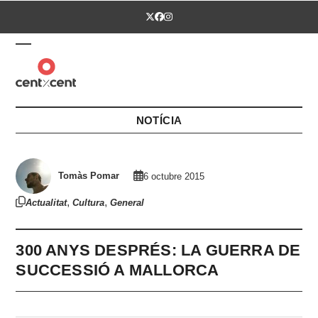
Skip
Twitter
Facebook
Instagram
to
content
Open
Close
mobile
mobile
menu
menu
NOTÍCIA
Tomàs Pomar
6 octubre 2015
,
,
Actualitat
Cultura
General
300 ANYS DESPRÉS: LA GUERRA DE
SUCCESSIÓ A MALLORCA