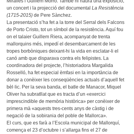
Miralles i Guillem Morro. També hi haurà una exposició,
un concert i la projecció del documental
La Resistència
(1715-2015)
de Pere Sànchez.
La presentació s’ha fet a la torre del Serral dels Falcons
de Porto Cristo, tot un símbol de la resistència. Aquí fou
on el talaier Guillem Riera, acompanyat de trenta
mallorquins més, impedí el desembarcament de les
tropes borbòniques deixant-hi la vida en esclatar-li el
canó amb que disparava contra els felipistes. La
coordinadora del projecte, l’historiadora Margalida
Rosselló, ha fet especial èmfasi en la importància de
donar a conèixer les conseqüències actuals d’aquell fet
bèl·lic. Per la seva banda, el batle de Manacor, Miquel
Oliver ha subratllat que es tracta d’un «exercici
imprescindible de memòria històrica» per conèixer de
primera mà «aquests tres-cents anys de càstig i de
negació de la sobirania del poble de Mallorca».
El curs, que es farà a l’Escola municipal de Mallorquí,
comença el 23 d’octubre i s’allarga fins el 27 de