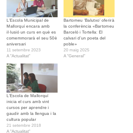
L’Escola Municipal de
Bartomeu ‘Balutxo’ oferirà
Mallorquí encara amb
la conferència «Bartomeu
il·lusió un curs en què es
Barceló i Tortella: El
comemmorarà el seu 50è
calvari d’un poeta del
aniversari
poble»
11 setembre 2023
20 maig 2025
A "Actualitat"
A "General"
L’Escola de Mallorquí
inicia el curs amb vint
cursos per aprendre i
gaudir amb la llengua i la
cultura popular
21 setembre 2018
A "Actualitat"