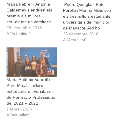
Maria Febrer i Antònia
Pedro Quetglas, Rafel
Caldentey s’enduen els
Perelló i Marina Melis són
premis als millors
els tres millors estudiants
estudiants universitaris
universitaris del municipi
29 desembre 2018
de Manacor. Així ho
A "Actualitat"
certifica el Premi als
28 desembre 2016
Estudis Universitaris del
A "Actualitat"
curs 2015-2016 que
l’Ajuntament i el Centre
Universitari de Manacor
han concedit a cadascun
d’ells. Els estudiants han
rebut el premi en una
Maria Antònia Vanrell i
senzilla…
Pere Moyà, millors
estudiants universitaris i
de Formació Professional
del 2021 – 2022
7 febrer 2023
A "Actualitat"