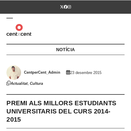
Skip
Twitter
Facebook
Instagram
to
content
Open
Close
mobile
mobile
menu
menu
NOTÍCIA
CentperCent_Admin
23 desembre 2015
,
Actualitat
Cultura
PREMI ALS MILLORS ESTUDIANTS
UNIVERSITARIS DEL CURS 2014-
2015