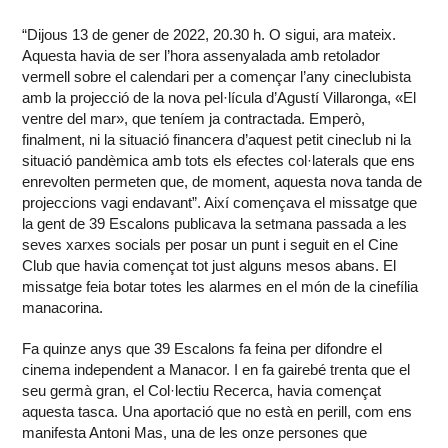
“Dijous 13 de gener de 2022, 20.30 h. O sigui, ara mateix.
Aquesta havia de ser l’hora assenyalada amb retolador
vermell sobre el calendari per a començar l’any cineclubista
amb la projecció de la nova pel·lícula d’Agustí Villaronga, «El
ventre del mar», que teníem ja contractada. Emperò,
finalment, ni la situació financera d’aquest petit cineclub ni la
situació pandèmica amb tots els efectes col·laterals que ens
enrevolten permeten que, de moment, aquesta nova tanda de
projeccions vagi endavant”. Així començava el missatge que
la gent de 39 Escalons publicava la setmana passada a les
seves xarxes socials per posar un punt i seguit en el Cine
Club que havia començat tot just alguns mesos abans. El
missatge feia botar totes les alarmes en el món de la cinefília
manacorina.
Fa quinze anys que 39 Escalons fa feina per difondre el
cinema independent a Manacor. I en fa gairebé trenta que el
seu germà gran, el Col·lectiu Recerca, havia començat
aquesta tasca. Una aportació que no està en perill, com ens
manifesta Antoni Mas, una de les onze persones que