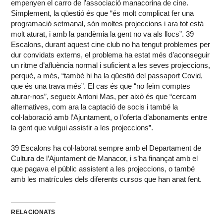
empenyen el carro de l’associació manacorina de cine.
Simplement, la qüestió és que “és molt complicat fer una
programació setmanal, són moltes projeccions i ara tot està
molt aturat, i amb la pandèmia la gent no va als llocs”. 39
Escalons, durant aquest cine club no ha tengut problemes per
dur convidats externs, el problema ha estat més d’aconseguir
un ritme d’afluència normal i suficient a les seves projeccions,
perquè, a més, “també hi ha la qüestió del passaport Covid,
que és una trava més”. El cas és que “no feim comptes
aturar-nos”, segueix Antoni Mas, per això és que “cercam
alternatives, com ara la captació de socis i també la
col·laboració amb l’Ajuntament, o l’oferta d’abonaments entre
la gent que vulgui assistir a les projeccions”.
39 Escalons ha col·laborat sempre amb el Departament de
Cultura de l’Ajuntament de Manacor, i s’ha finançat amb el
que pagava el públic assistent a les projeccions, o també
amb les matrícules dels diferents cursos que han anat fent.
RELACIONATS