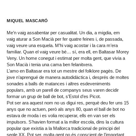
MIQUEL MASCARÓ
Me’n vaig assabentar per casualitat. Un dia, a migdia, em
vaig aturar a Son Macià per fer quatre feines i, de passada,
vaig veure una esquela. M’hi vaig acostar i la cara m’era
familiar. Quan el vaig veure bé… sí, era ell, en Baltasar Morey
Veny. Un home conegut i estimat per molta gent, que vivia a
Son Macià i tenia una cama ben felanitxera.
L’amo en Baltasar era tot un mestre del folklore pagès. De
jove n’aprengué de manera autodidàctica i, després de moltes
sonades a balls de matances i altres esdeveniments
populars, amb un parell de companys seus varen decidir
formar un grup de ball de bot, s’Estol d’es Picot.
Pot ser ara aquest nom no us digui res, perquè deu fer uns 15
anys que no actuen, però als anys 80, quan el ball de bot no
estava de moda i es volia recuperar, ells en van ser els
impulsors. S’havien format a la millor escola, dins la cultura
popular que existia a la Mallorca tradicional de principi del
segle XX. Pot ser, molta gent no és conscient de l’important