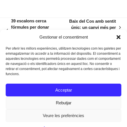
39 escalons cerca
Baix del Cos amb sentit
fórmules per donar
únic: un canvi més per
next
previous
continuïtat al Cine Club
consolidar la ZPR
post:
Gestionar el consentiment
post:
setmanal
Per oferir les millors experiències, utilitzem tecnologies com les galetes per
emmagatzemar i/o accedir a la informació del dispositiu. El consentiment a
aquestes tecnologies ens permetrà processar dades com el comportament
de navegació o els identificadors únics en aquest lloc. No consentir o
retirar el consentiment, pot afectar negativament a certes característiques i
funcions.
Instagram
Facebook
Twitter
Acceptar
Texts Legals
Rebutjar
Veure les preferències
Dissenyat a
Ideograma