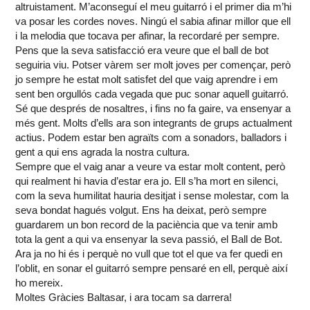
altruistament. M’aconseguí el meu guitarró i el primer dia m’hi
va posar les cordes noves. Ningú el sabia afinar millor que ell
i la melodia que tocava per afinar, la recordaré per sempre.
Pens que la seva satisfacció era veure que el ball de bot
seguiria viu. Potser vàrem ser molt joves per començar, però
jo sempre he estat molt satisfet del que vaig aprendre i em
sent ben orgullós cada vegada que puc sonar aquell guitarró.
Sé que després de nosaltres, i fins no fa gaire, va ensenyar a
més gent. Molts d’ells ara son integrants de grups actualment
actius. Podem estar ben agraïts com a sonadors, balladors i
gent a qui ens agrada la nostra cultura.
Sempre que el vaig anar a veure va estar molt content, però
qui realment hi havia d’estar era jo. Ell s’ha mort en silenci,
com la seva humilitat hauria desitjat i sense molestar, com la
seva bondat hagués volgut. Ens ha deixat, però sempre
guardarem un bon record de la paciència que va tenir amb
tota la gent a qui va ensenyar la seva passió, el Ball de Bot.
Ara ja no hi és i perquè no vull que tot el que va fer quedi en
l’oblit, en sonar el guitarró sempre pensaré en ell, perquè així
ho mereix.
Moltes Gràcies Baltasar, i ara tocam sa darrera!