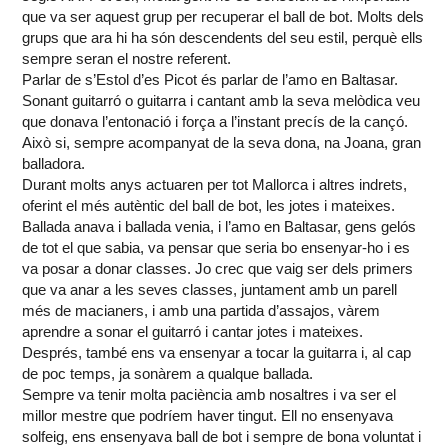
que va ser aquest grup per recuperar el ball de bot. Molts dels
grups que ara hi ha són descendents del seu estil, perquè ells
sempre seran el nostre referent.
Parlar de s’Estol d’es Picot és parlar de l’amo en Baltasar.
Sonant guitarró o guitarra i cantant amb la seva melòdica veu
que donava l’entonació i força a l’instant precís de la cançó.
Això si, sempre acompanyat de la seva dona, na Joana, gran
balladora.
Durant molts anys actuaren per tot Mallorca i altres indrets,
oferint el més autèntic del ball de bot, les jotes i mateixes.
Ballada anava i ballada venia, i l’amo en Baltasar, gens gelós
de tot el que sabia, va pensar que seria bo ensenyar-ho i es
va posar a donar classes. Jo crec que vaig ser dels primers
que va anar a les seves classes, juntament amb un parell
més de macianers, i amb una partida d’assajos, vàrem
aprendre a sonar el guitarró i cantar jotes i mateixes.
Després, també ens va ensenyar a tocar la guitarra i, al cap
de poc temps, ja sonàrem a qualque ballada.
Sempre va tenir molta paciència amb nosaltres i va ser el
millor mestre que podríem haver tingut. Ell no ensenyava
solfeig, ens ensenyava ball de bot i sempre de bona voluntat i