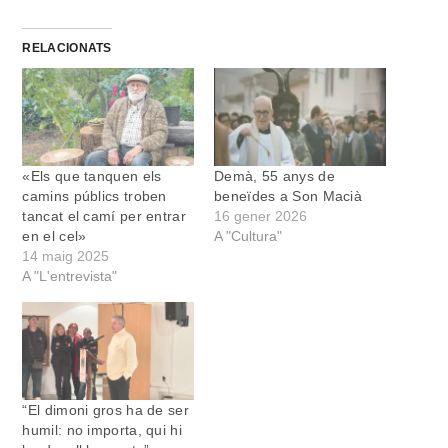
RELACIONATS
«Els que tanquen els
Demà, 55 anys de
camins públics troben
beneïdes a Son Macià
tancat el camí per entrar
16 gener 2026
en el cel»
A "Cultura"
14 maig 2025
A "L'entrevista"
“El dimoni gros ha de ser
humil: no importa, qui hi