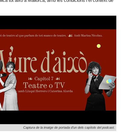
lica tot això a Mallorca, amb les condicions i el context de
Captura de la imatge de portada d’un dels capítols del podcast.