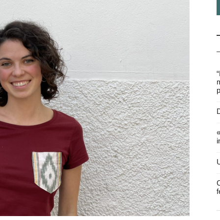
“
m
p
D
«
i
U
C
f