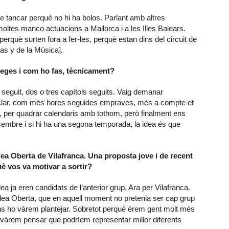
e tancar perquè no hi ha bolos. Parlant amb altres
moltes manco actuacions a Mallorca i a les Illes Balears.
què surten fora a fer-les, perquè estan dins del circuit de
cas y de la Música].
nteges i com ho fas, tècnicament?
 seguit, dos o tres capítols seguits. Vaig demanar
i clar, com més hores seguides empraves, més a compte et
ó, per quadrar calendaris amb tothom, però finalment ens
desembre i si hi ha una segona temporada, la idea és que
ea Oberta de Vilafranca. Una proposta jove i de recent
uè vos va motivar a sortir?
 ja eren candidats de l’anterior grup, Ara per Vilafranca.
blea Oberta, que en aquell moment no pretenia ser cap grup
ens ho vàrem plantejar. Sobretot perquè érem gent molt més
 i vàrem pensar que podríem representar millor diferents