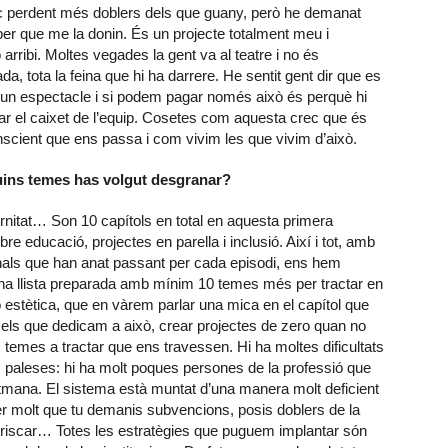
ic perdent més doblers dels que guany, però he demanat
sper que me la donin. És un projecte totalment meu i
arribi. Moltes vegades la gent va al teatre i no és
da, tota la feina que hi ha darrere. He sentit gent dir que es
 un espectacle i si podem pagar només això és perquè hi
r el caixet de l’equip. Cosetes com aquesta crec que és
onscient que ens passa i com vivim les que vivim d’això.
uins temes has volgut desgranar?
rnitat… Son 10 capítols en total en aquesta primera
e educació, projectes en parella i inclusió. Així i tot, amb
als que han anat passant per cada episodi, ens hem
 una llista preparada amb mínim 10 temes més per tractar en
estètica, que en vàrem parlar una mica en el capítol que
s els que dedicam a això, crear projectes de zero quan no
temes a tractar que ens travessen. Hi ha moltes dificultats
s paleses: hi ha molt poques persones de la professió que
etmana. El sistema està muntat d’una manera molt deficient
 Per molt que tu demanis subvencions, posis doblers de la
arriscar… Totes les estratègies que puguem implantar són