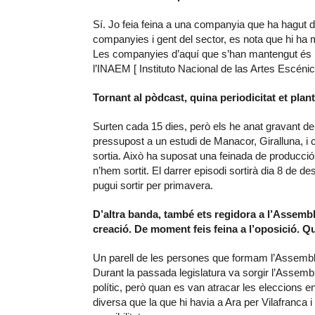
Sí. Jo feia feina a una companyia que ha hagut d
companyies i gent del sector, es nota que hi ha 
Les companyies d’aquí que s’han mantengut és per
l’INAEM [ Instituto Nacional de las Artes Escéni
Tornant al pòdcast, quina periodicitat et pla
Surten cada 15 dies, però els he anat gravant de
pressupost a un estudi de Manacor, Giralluna, 
sortia. Això ha suposat una feinada de producci
n’hem sortit. El darrer episodi sortirà dia 8 de 
pugui sortir per primavera.
D’altra banda, també ets regidora a l’Assembl
creació. De moment feis feina a l’oposició. Q
Un parell de les persones que formam l’Assemblea
Durant la passada legislatura va sorgir l’Assem
polític, però quan es van atracar les eleccions 
diversa que la que hi havia a Ara per Vilafranca