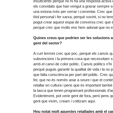
insuficients perquè no hi ha una resposta activa i
els convidats que han vengut a gravar sempre s
una estona més per xerrar i comentar. Crec qu
títol personal i fer xarxa, perquè sovint, si no t
pogut crear aquest espai de conversa crec que 
perquè crec que molts ens hem adonat que no est
Quines creus que podrien ser les solucions a
gent del sector?
A curt termini crec que poc, perquè els canvis
subvencions i la primera cosa que necessitam só
amb el canvi de color polític. Canvis polítics n
perquè puguis garantir la qualitat de vida i la no
que falta consciència per part del públic. Crec qu
fer, que no és només anar a seure i que et contin
retallar en cultura i pens que és important també
la tasca que tenen programant professionals d’aq
Evidentment, pot venir gent de fora, però pens que
gent que vivim, cream i cotitzam aquí.
Heu notat molt aquestes retallades amb el ca