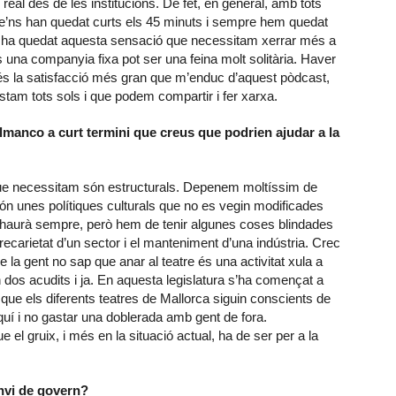
 real des de les institucions. De fet, en general, amb tots
e’ns han quedat curts els 45 minuts i sempre hem quedat
e ha quedat aquesta sensació que necessitam xerrar més a
ens una companyia fixa pot ser una feina molt solitària. Haver
és la satisfacció més gran que m’enduc d’aquest pòdcast,
am tots sols i que podem compartir i fer xarxa.
lmanco a curt termini que creus que podrien ajudar a la
 que necessitam són estructurals. Depenem moltíssim de
n unes polítiques culturals que no es vegin modificades
’hi haurà sempre, però hem de tenir algunes coses blindades
 precarietat d’un sector i el manteniment d’una indústria. Crec
e la gent no sap que anar al teatre és una activitat xula a
 dos acudits i ja. En aquesta legislatura s’ha començat a
 que els diferents teatres de Mallorca siguin conscients de
uí i no gastar una doblerada amb gent de fora.
 el gruix, i més en la situació actual, ha de ser per a la
nvi de govern?