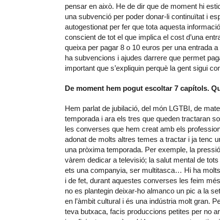
pensar en això. He de dir que de moment hi est
una subvenció per poder donar-li continuïtat i e
autogestionat per fer que tota aquesta informació 
conscient de tot el que implica el cost d’una entra
queixa per pagar 8 o 10 euros per una entrada a
ha subvencions i ajudes darrere que permet paga
important que s’expliquin perquè la gent sigui c
De moment hem pogut escoltar 7 capítols. Q
Hem parlat de jubilació, del món LGTBI, de mate
temporada i ara els tres que queden tractaran sobr
les converses que hem creat amb els profession
adonat de molts altres temes a tractar i ja tenc
una pròxima temporada. Per exemple, la pressió 
vàrem dedicar a televisió; la salut mental de tot
ets una companyia, ser multitasca… Hi ha molts 
i de fet, durant aquestes converses les feim mé
no es plantegin deixar-ho almanco un pic a la s
en l’àmbit cultural i és una indústria molt gran.
teva butxaca, facis produccions petites per no 