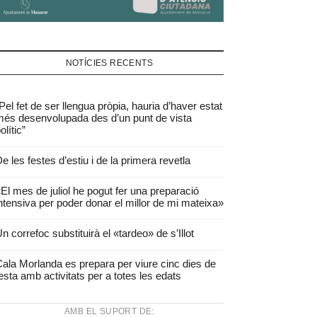
NOTÍCIES RECENTS
Pel fet de ser llengua pròpia, hauria d’haver estat
és desenvolupada des d’un punt de vista
olític”
e les festes d’estiu i de la primera revetla
El mes de juliol he pogut fer una preparació
ntensiva per poder donar el millor de mi mateixa»
n correfoc substituirà el «tardeo» de s’Illot
ala Morlanda es prepara per viure cinc dies de
esta amb activitats per a totes les edats
AMB EL SUPORT DE: