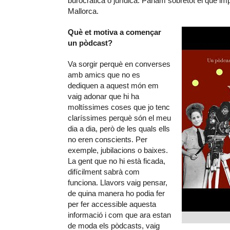
burocràtica o jurídica. Parlam sobretot el que imp
Mallorca.
Què et motiva a començar
un pòdcast?
Va sorgir perquè en converses
amb amics que no es
dediquen a aquest món em
vaig adonar que hi ha
moltíssimes coses que jo tenc
claríssimes perquè són el meu
dia a dia, però de les quals ells
no eren conscients. Per
exemple, jubilacions o baixes.
La gent que no hi està ficada,
difícilment sabrà com
funciona. Llavors vaig pensar,
de quina manera ho podia fer
per fer accessible aquesta
informació i com que ara estan
de moda els pòdcasts, vaig