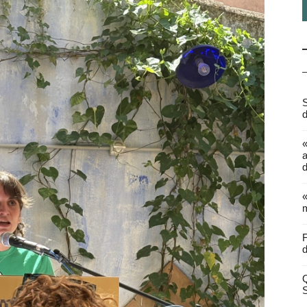
S
d
a
d
«
m
F
d
Q