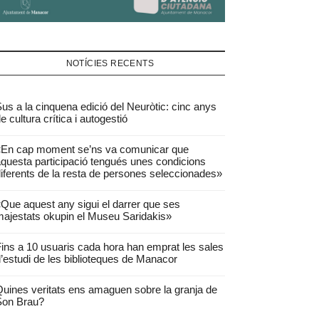
NOTÍCIES RECENTS
us a la cinquena edició del Neuròtic: cinc anys
e cultura crítica i autogestió
«En cap moment se’ns va comunicar que
questa participació tengués unes condicions
iferents de la resta de persones seleccionades»
Que aquest any sigui el darrer que ses
ajestats okupin el Museu Saridakis»
ins a 10 usuaris cada hora han emprat les sales
’estudi de les biblioteques de Manacor
uines veritats ens amaguen sobre la granja de
Son Brau?