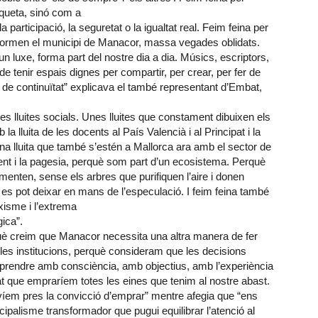
queta, sinó com a
 participació, la seguretat o la igualtat real. Feim feina per
nformen el municipi de Manacor, massa vegades oblidats.
n luxe, forma part del nostre dia a dia. Músics, escriptors,
de tenir espais dignes per compartir, per crear, per fer de
a de continuïtat” explicava el també representant d’Embat,
les lluites socials. Unes lluites que constament dibuixen els
lluita de les docents al País Valencià i al Principat i la
 lluita que també s’estén a Mallorca ara amb el sector de
ent i la pagesia, perquè som part d’un ecosistema. Perquè
menten, sense els arbres que purifiquen l’aire i donen
 es pot deixar en mans de l’especulació. I feim feina també
xisme i l’extrema
ica”.
 creim que Manacor necessita una altra manera de fer
 les institucions, perquè consideram que les decisions
 de prendre amb consciència, amb objectius, amb l’experiència
 que empraríem totes les eines que tenim al nostre abast.
havíem pres la convicció d’emprar” mentre afegia que “ens
palisme transformador que pugui equilibrar l’atenció al