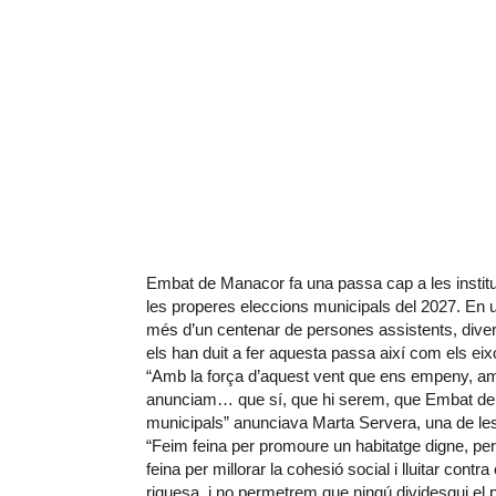
Embat de Manacor fa una passa cap a les instituc
les properes eleccions municipals del 2027. En 
més d’un centenar de persones assistents, divers
els han duit a fer aquesta passa així com els eixos
“Amb la força d’aquest vent que ens empeny, am
anunciam… que sí, que hi serem, que Embat de 
municipals” anunciava Marta Servera, una de les 
“Feim feina per promoure un habitatge digne, per
feina per millorar la cohesió social i lluitar con
riquesa, i no permetrem que ningú dividesqui el po