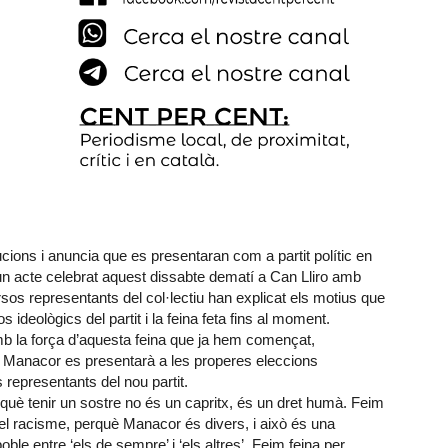
ions i anuncia que es presentaran com a partit polític en
un acte celebrat aquest dissabte dematí a Can Lliro amb
os representants del col·lectiu han explicat els motius que
 ideològics del partit i la feina feta fins al moment.
b la força d’aquesta feina que ja hem començat,
Manacor es presentarà a les properes eleccions
representants del nou partit.
què tenir un sostre no és un capritx, és un dret humà. Feim
tra el racisme, perquè Manacor és divers, i això és una
ble entre ‘els de sempre’ i ‘els altres’. Feim feina per