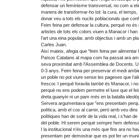
defensar un feminisme transversal, no com a eti
manera de transformar-ho tot: la cura, el temps, la
donar veu a tots els nuclis poblacionals que co
Feim feina per defensar la cultura, perquè no és u
artistes de tots els colors viuen a Manacor i han 
l’art una eina popular, amb objectius i amb un pl
Carles Juan.
Així mateix, afegia que “feim feina per alimentar 
Països Catalans al mapa com ha passat ara amb la 
seva proximitat amb l’Assemblea de Docents. Una
0-3 anys. Feim feina per preservar el medi ambi
un poble no pot viure sense les pageses que l’ali
frescor. I perquè foravila també és Manacor, i no
perquè no ens podem permetre el luxe que el fei
dreta guanyin ni un pam més en la batalla ideològ
Servera argumentava que “ens presentam perquè
política, amb el cos al carrer, però amb veu dins
polítiques han de sortir de la vida real, i s’han
del poble. Hi serem perquè sempre hem defensat
I la institucional n’és una més que fins ara no 
presentam per demostrar que es pot fer un munici