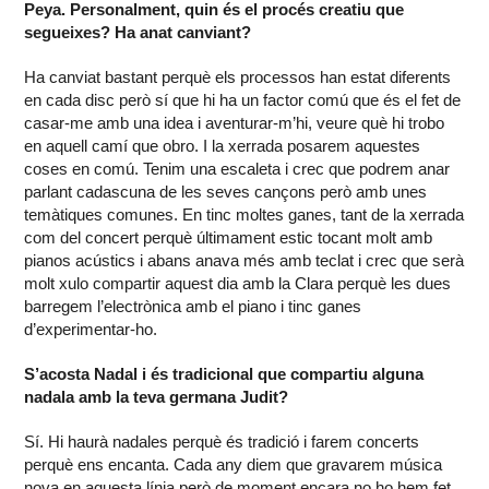
Peya. Personalment, quin és el procés creatiu que
segueixes? Ha anat canviant?
Ha canviat bastant perquè els processos han estat diferents
en cada disc però sí que hi ha un factor comú que és el fet de
casar-me amb una idea i aventurar-m’hi, veure què hi trobo
en aquell camí que obro. I la xerrada posarem aquestes
coses en comú. Tenim una escaleta i crec que podrem anar
parlant cadascuna de les seves cançons però amb unes
temàtiques comunes. En tinc moltes ganes, tant de la xerrada
com del concert perquè últimament estic tocant molt amb
pianos acústics i abans anava més amb teclat i crec que serà
molt xulo compartir aquest dia amb la Clara perquè les dues
barregem l’electrònica amb el piano i tinc ganes
d’experimentar-ho.
S’acosta Nadal i és tradicional que compartiu alguna
nadala amb la teva germana Judit?
Sí. Hi haurà nadales perquè és tradició i farem concerts
perquè ens encanta. Cada any diem que gravarem música
nova en aquesta línia però de moment encara no ho hem fet.