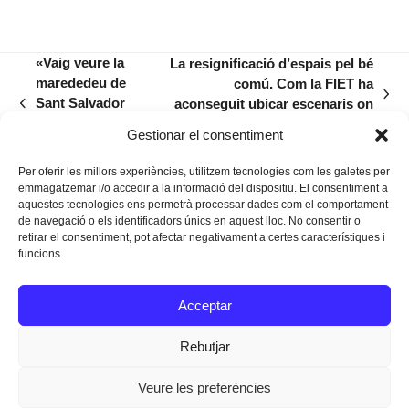
«Vaig veure la
La resignificació d’espais pel bé
marededeu de
comú. Com la FIET ha
next
Sant Salvador
aconseguit ubicar escenaris on
previous
post:
dins una
ningú se’ls esperava
post:
Gestionar el consentiment
nigulada»
Per oferir les millors experiències, utilitzem tecnologies com les galetes per
emmagatzemar i/o accedir a la informació del dispositiu. El consentiment a
aquestes tecnologies ens permetrà processar dades com el comportament
de navegació o els identificadors únics en aquest lloc. No consentir o
retirar el consentiment, pot afectar negativament a certes característiques i
funcions.
Instagram
Facebook
Twitter
Acceptar
Texts Legals
Rebutjar
Veure les preferències
Dissenyat a
Ideograma