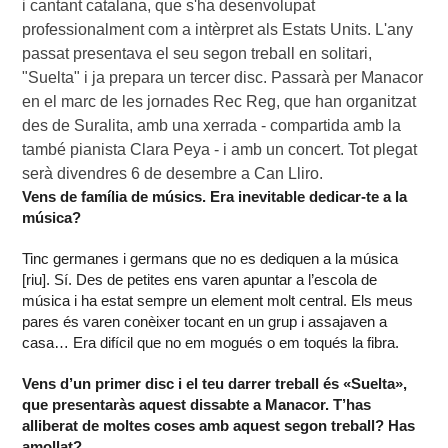
i cantant catalana, que s'ha desenvolupat 
professionalment com a intèrpret als Estats Units. L'any 
passat presentava el seu segon treball en solitari, 
"Suelta" i ja prepara un tercer disc. Passarà per Manacor 
en el marc de les jornades Rec Reg, que han organitzat 
des de Suralita, amb una xerrada - compartida amb la 
també pianista Clara Peya - i amb un concert. Tot plegat 
serà divendres 6 de desembre a Can Lliro.
Vens de família de músics. Era inevitable dedicar-te a la
música?
Tinc germanes i germans que no es dediquen a la música
[riu]. Sí. Des de petites ens varen apuntar a l’escola de
música i ha estat sempre un element molt central. Els meus
pares és varen conèixer tocant en un grup i assajaven a
casa… Era difícil que no em mogués o em toqués la fibra.
Vens d’un primer disc i el teu darrer treball és «Suelta»,
que presentaràs aquest dissabte a Manacor. T’has
alliberat de moltes coses amb aquest segon treball? Has
amollat?