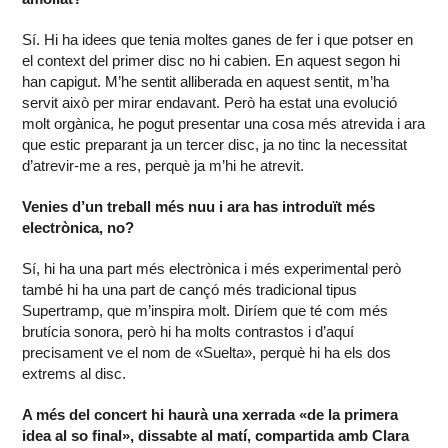
Sí. Hi ha idees que tenia moltes ganes de fer i que potser en
el context del primer disc no hi cabien. En aquest segon hi
han capigut. M’he sentit alliberada en aquest sentit, m’ha
servit això per mirar endavant. Però ha estat una evolució
molt orgànica, he pogut presentar una cosa més atrevida i ara
que estic preparant ja un tercer disc, ja no tinc la necessitat
d’atrevir-me a res, perquè ja m’hi he atrevit.
Venies d’un treball més nuu i ara has introduït més
electrònica, no?
Sí, hi ha una part més electrònica i més experimental però
també hi ha una part de cançó més tradicional tipus
Supertramp, que m’inspira molt. Diríem que té com més
brutícia sonora, però hi ha molts contrastos i d’aquí
precisament ve el nom de «Suelta», perquè hi ha els dos
extrems al disc.
A més del concert hi haurà una xerrada «de la primera
idea al so final», dissabte al matí, compartida amb Clara