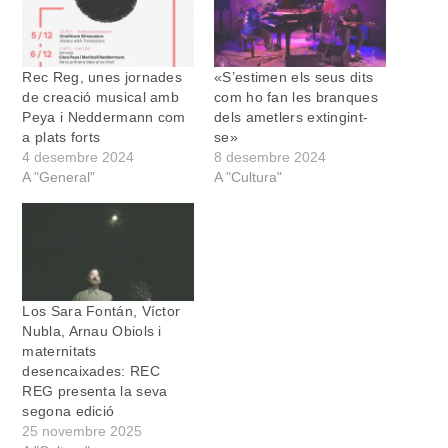
Rec Reg, unes jornades
«S’estimen els seus dits
de creació musical amb
com ho fan les branques
Peya i Neddermann com
dels ametlers extingint-
a plats forts
se»
4 desembre 2024
8 desembre 2024
A "General"
A "Cultura"
Los Sara Fontán, Víctor
Nubla, Arnau Obiols i
maternitats
desencaixades: REC
REG presenta la seva
segona edició
25 novembre 2025