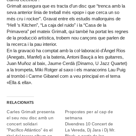
Grimalt assegura que es tracta d’un disc que “trenca amb la
seva anterior línia de treball més «pop» i que cerca un so
més cru i rocker”. Gravat entre els estudis mallorquins de
“Hell ‘s Kitchen”, “La caja del ruido” i la “Casa de la
Primavera” pel mateix Grimalt, qui també ha portat les regnes
de la producció artística, trobem nou cançons que parlen de
la recerca i la pau interior.
En la gravació ha comptat amb la col·laboració d’Ángel Rios
(Anegats, Manfel) a la bateria, Antoni Bauçà a les guitarres,
Juan Muñoz al baix, Jaume Cerdà (Dinamo, U Jazz Quartet)
a la trompeta, Miki Rotger al saxo i els manacorins Lau Puig
al trombó i Carme Gibanel com a veu principal en el tema
«Ella & ella».
RELACIONATS
Carles Grimalt presenta
Propostes per al cap de
el seu nou disc amb un
setmana
concert solidari
Divendres 10 Concert de
"Pacífico Atlántico” és el
La Vereda, Dj Jara i Dj Mr.