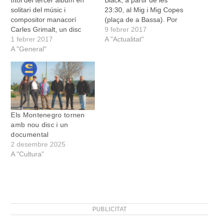
títol del tercer album en
Black, a partir de les
solitari del músic i
23:30, al Mig i Mig Copes
compositor manacorí
(plaça de a Bassa). Por
Carles Grimalt, un disc
(Tragicomèdia en dues
9 febrer 2017
conceptual on s'amalgama
1 febrer 2017
parts), a càrrec de Cia. La
A "Actualitat"
el lèxic mariner amb
A "General"
Reforma. Al Teatre de
històries succeïdes en alta
Manacor a les 20 h. Preu
mar, trobades i
7€ Concurs de
desavinences
monòlegs…
sentimentals, que
desemboquen en
poderoses tempestes
Els Montenegro tornen
sonores, històries encara
amb nou disc i un
per succeir, que ens
documental
omplen de calma…
2 desembre 2025
A "Cultura"
PUBLICITAT