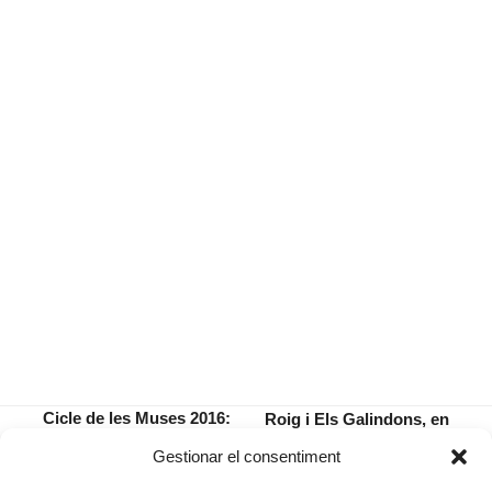
Cicle de les Muses 2016:
Roig i Els Galindons, en
Erato, musa de la poesia
el concert de Sant Jaume
previous
next
Gestionar el consentiment
amorosa
a Manacor
post:
post: