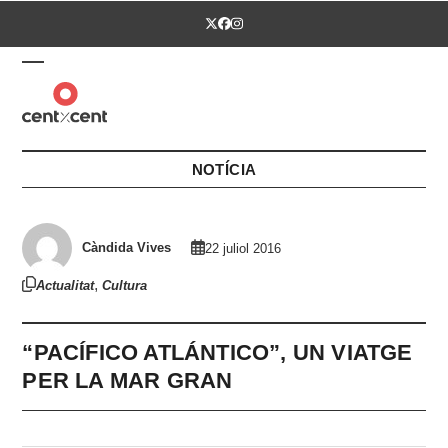
Skip
Twitter
Facebook
Instagram
to
content
Open
Close
mobile
mobile
menu
menu
NOTÍCIA
Càndida Vives
22 juliol 2016
,
Actualitat
Cultura
“PACÍFICO ATLÁNTICO”, UN VIATGE
PER LA MAR GRAN