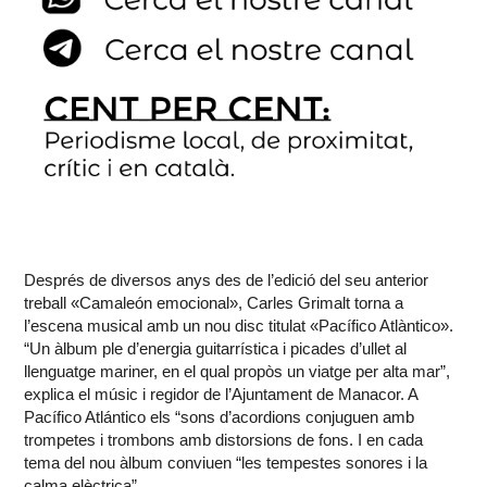
Després de diversos anys des de l’edició del seu anterior
treball «Camaleón emocional», Carles Grimalt torna a
l’escena musical amb un nou disc titulat «Pacífico Atlàntico».
“Un àlbum ple d’energia guitarrística i picades d’ullet al
llenguatge mariner, en el qual propòs un viatge per alta mar”,
explica el músic i regidor de l’Ajuntament de Manacor. A
Pacífico Atlántico els “sons d’acordions conjuguen amb
trompetes i trombons amb distorsions de fons. I en cada
tema del nou àlbum conviuen “les tempestes sonores i la
calma elèctrica”.