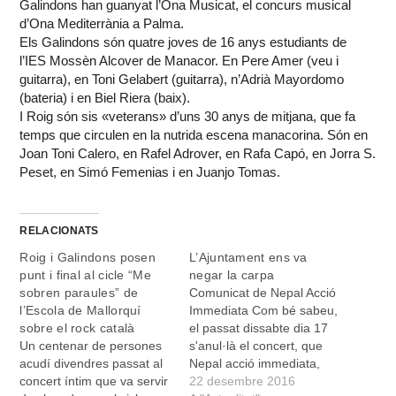
Galindons han guanyat l’Ona Musicat, el concurs musical
d’Ona Mediterrània a Palma.
Els Galindons són quatre joves de 16 anys estudiants de
l’IES Mossèn Alcover de Manacor. En Pere Amer (veu i
guitarra), en Toni Gelabert (guitarra), n’Adrià Mayordomo
(bateria) i en Biel Riera (baix).
I Roig són sis «veterans» d’uns 30 anys de mitjana, que fa
temps que circulen en la nutrida escena manacorina. Són en
Joan Toni Calero, en Rafel Adrover, en Rafa Capó, en Jorra S.
Peset, en Simó Femenias i en Juanjo Tomas.
RELACIONATS
Roig i Galindons posen
L’Ajuntament ens va
punt i final al cicle “Me
negar la carpa
sobren paraules” de
Comunicat de Nepal Acció
l’Escola de Mallorquí
Immediata Com bé sabeu,
sobre el rock català
el passat dissabte dia 17
Un centenar de persones
s'anul·là el concert, que
acudí divendres passat al
Nepal acció immediata,
concert íntim que va servir
havia organitzat, amb
22 desembre 2016