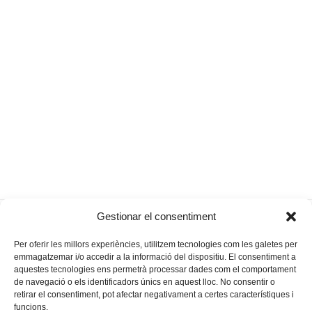
“Pacífico Atlántico”, un
Les festes de Sant
Gestionar el consentiment
previous
next
viatge per la mar gran
Jaume agafen força
post:
post:
Per oferir les millors experiències, utilitzem tecnologies com les galetes per
emmagatzemar i/o accedir a la informació del dispositiu. El consentiment a
aquestes tecnologies ens permetrà processar dades com el comportament
de navegació o els identificadors únics en aquest lloc. No consentir o
retirar el consentiment, pot afectar negativament a certes característiques i
funcions.