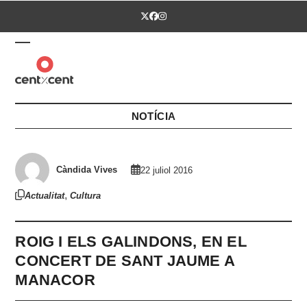
Skip
Twitter
Facebook
Instagram
to
content
Open
Close
mobile
mobile
menu
menu
NOTÍCIA
Càndida Vives
22 juliol 2016
,
Actualitat
Cultura
ROIG I ELS GALINDONS, EN EL
CONCERT DE SANT JAUME A
MANACOR