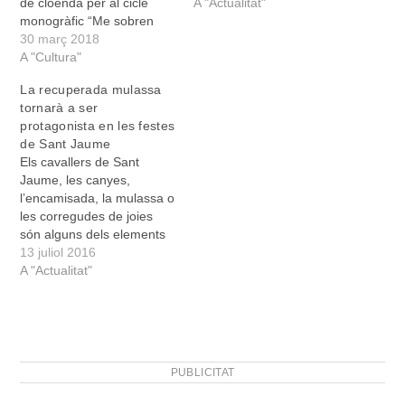
de cloenda per al cicle
l'objectiu de recaptar fons
A "Actualitat"
monogràfic “Me sobren
per enviar al projecte de
paraules” que ha
30 març 2018
reconstrucció del poble de
organitzat l’Escola de
A "Cultura"
Bhimphedi, al Nepal. Al
Mallorquí per avaluar
concert hi col·laboraven
La recuperada mulassa
l’impacte del fenomen del
una desena de grups, així
tornarà a ser
rock català en el nostre
com diferents…
protagonista en les festes
món musical. Els
de Sant Jaume
encarregats de posar la
Els cavallers de Sant
cirereta al monogràfic
Jaume, les canyes,
varen…
l’encamisada, la mulassa o
les corregudes de joies
són alguns dels elements
que les Festes de Sant
13 juliol 2016
Jaume de Manacor han
A "Actualitat"
recuperat des de fa cinc
anys com a part viva de la
celebració. A més dels
elements recuperats “que
permeten fer festa…
PUBLICITAT