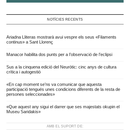
NOTÍCIES RECENTS
Ariadna Lliteras mostrarà avui vespre els seus «Filaments
continus» a Sant Llorenç
Manacor habilita dos punts per a l’observació de l’eclipsi
Sus a la cinquena edició del Neuròtic: cinc anys de cultura
crítica i autogestió
«En cap moment se’ns va comunicar que aquesta
participació tengués unes condicions diferents de la resta de
persones seleccionades»
«Que aquest any sigui el darrer que ses majestats okupin el
Museu Saridakis»
AMB EL SUPORT DE: