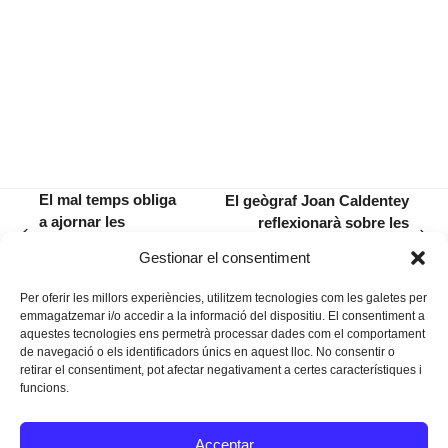
El mal temps obliga
El geògraf Joan Caldentey
a ajornar les
reflexionarà sobre les
previous
next
Beneïdes fins
sequeres en el pròxim
Gestionar el consentiment
post:
post:
diumenge que ve
Dilluns de l’Obra
Per oferir les millors experiències, utilitzem tecnologies com les galetes per
emmagatzemar i/o accedir a la informació del dispositiu. El consentiment a
aquestes tecnologies ens permetrà processar dades com el comportament
de navegació o els identificadors únics en aquest lloc. No consentir o
retirar el consentiment, pot afectar negativament a certes característiques i
funcions.
Instagram
Facebook
Twitter
Acceptar
Texts Legals