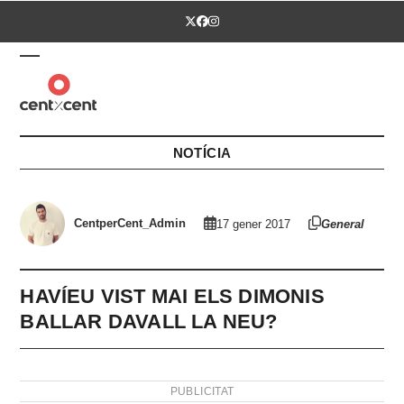
Skip
Twitter
Facebook
Instagram
to
content
Open
Close
mobile
mobile
menu
menu
NOTÍCIA
CentperCent_Admin
17 gener 2017
General
HAVÍEU VIST MAI ELS DIMONIS
BALLAR DAVALL LA NEU?
PUBLICITAT