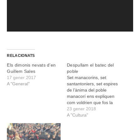
RELACIONATS
Els dimonis nevats d’en
Despullam el batec del
Guillem Sales
poble
17 gener 2017
Set manacorins, set
A "General"
santantoniers, set espires
de l’ànima del poble
manacorí ens expliquen
com voldrien que fos la
festa més emblemàtica de
23 gener 2018
la vila. Els formulam
A "Cultura"
quatre preguntes, una de
tancada, tres d’obertes,
perquè reflexionin sobre