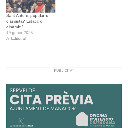
les ànsies de canvi o de
conservació d’una festa
tan antiga com
Sant Antoni: popular o
transgressora. Les…
classista? Estàtic o
dinàmic?
19 gener 2025
A "Editorial"
PUBLICITAT