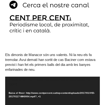
Els dimonis de Manacor són uns valents. Ni la neu els fa
tremolar. Avui dematí han sortit de cas Baciner com estava
previst i han fet els primers balls del dia amb les banyes
enfarinades de neu.
Reproductor
Media error: Format(s) not supported or source(s) not
found
de
vídeo
Baixa el fitxer: http://www.centpercent.cat/wp-content/uploads/2017/01/VID-
20170117-WA0004.mp4?_=1