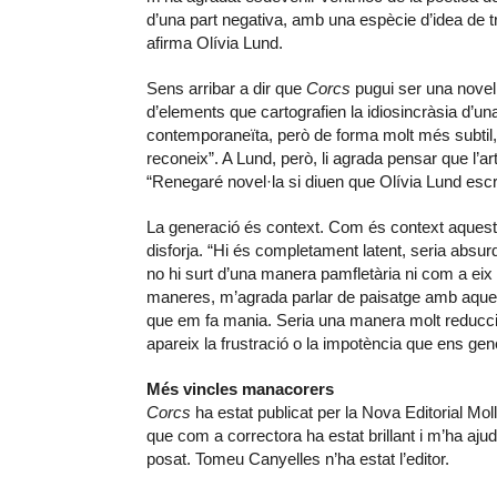
d’una part negativa, amb una espècie d’idea de 
afirma Olívia Lund.
Sens arribar a dir que
Corcs
pugui ser una novel·
d’elements que cartografien la idiosincràsia d’un
contemporaneïta, però de forma molt més subtil,
reconeix”. A Lund, però, li agrada pensar que l’
“Renegaré novel·la si diuen que Olívia Lund esc
La generació és context. Com és context aquesta 
disforja. “Hi és completament latent, seria absur
no hi surt d’una manera pamfletària ni com a eix 
maneres, m’agrada parlar de paisatge amb aques
que em fa mania. Seria una manera molt reduccio
apareix la frustració o la impotència que ens gen
Més vincles manacorers
Corcs
ha estat publicat per la Nova Editorial Mo
que com a correctora ha estat brillant i m’ha aju
posat. Tomeu Canyelles n’ha estat l’editor.