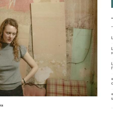
L
L
r
L
l
«
c
«
u
ra