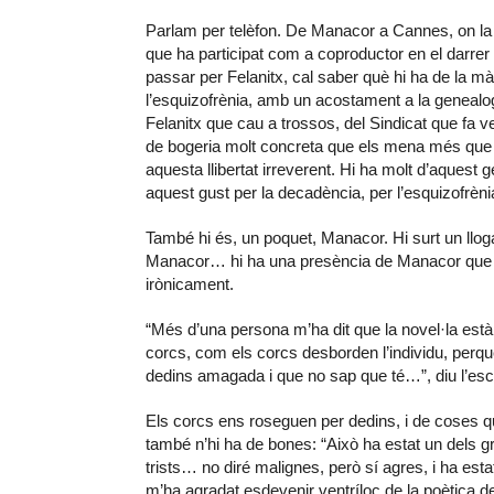
Parlam per telèfon. De Manacor a Cannes, on la 
que ha participat com a coproductor en el darrer 
passar per Felanitx, cal saber què hi ha de la mà
l’esquizofrènia, amb un acostament a la genealogi
Felanitx que cau a trossos, del Sindicat que fa 
de bogeria molt concreta que els mena més que 
aquesta llibertat irreverent. Hi ha molt d’aquest g
aquest gust per la decadència, per l’esquizofrènia
També hi és, un poquet, Manacor. Hi surt un lloga
Manacor… hi ha una presència de Manacor que e
irònicament.
“Més d’una persona m’ha dit que la novel·la està
corcs, com els corcs desborden l’individu, perquè
dedins amagada i que no sap que té…”, diu l’escr
Els corcs ens roseguen per dedins, i de coses q
també n’hi ha de bones: “Això ha estat un dels g
trists… no diré malignes, però sí agres, i ha est
m’ha agradat esdevenir ventríloc de la poètica d