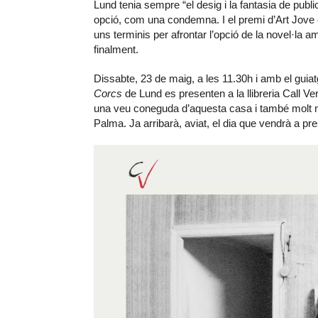
Lund tenia sempre “el desig i la fantasia de publi
opció, com una condemna. I el premi d’Art Jove e
uns terminis per afrontar l’opció de la novel·la 
finalment.
Dissabte, 23 de maig, a les 11.30h i amb el guia
Corcs
de Lund es presenten a la llibreria Call Ve
una veu coneguda d’aquesta casa i també molt m
Palma. Ja arribarà, aviat, el dia que vendrà a pr