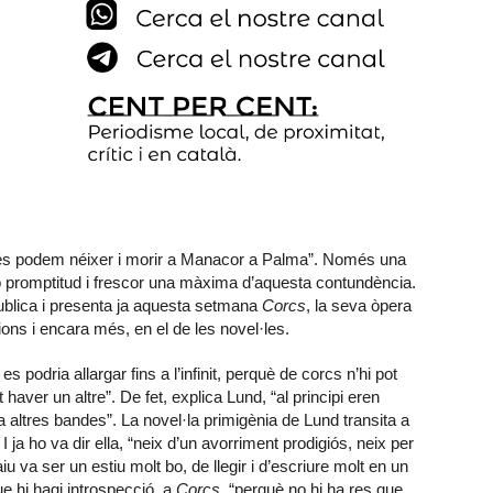
és podem néixer i morir a Manacor a Palma”. Només una
amb promptitud i frescor una màxima d’aquesta contundència.
publica i presenta ja aquesta setmana
Corcs
, la seva òpera
ons i encara més, en el de les novel·les.
s podria allargar fins a l’infinit, perquè de corcs n’hi pot
 haver un altre”. De fet, explica Lund, “al principi eren
 a altres bandes”. La novel·la primigènia de Lund transita a
 ja ho va dir ella, “neix d’un avorriment prodigiós, neix per
iu va ser un estiu molt bo, de llegir i d’escriure molt en un
ue hi hagi introspecció, a
Corcs
, “perquè no hi ha res que