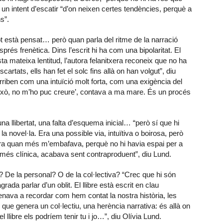
i, un intent d’escatir “d’on neixen certes tendències, perquè a
s”.
t està pensat… però quan parla del ritme de la narració
rés frenètica. Dins l’escrit hi ha com una bipolaritat. El
ta mateixa lentitud, l’autora felanitxera reconeix que no ha
rtats, ells han fet el solc fins allà on han volgut”, diu
arriben com una intuïció molt forta, com una exigència del
 això, no m’ho puc creure’, contava a ma mare. És un procés
 llibertat, una falta d’esquema inicial… “però sí que hi
la novel·la. Era una possible via, intuïtiva o boirosa, però
era quan més m’embafava, perquè no hi havia espai per a
més clínica, acabava sent contraproduent”, diu Lund.
 De la personal? O de la col·lectiva? “Crec que hi són
da parlar d’un oblit. El llibre està escrit en clau
menava a recordar com hem contat la nostra història, les
l que genera un col·lectiu, una herència narrativa: és allà on
el llibre els podríem tenir tu i jo…”, diu Olívia Lund.