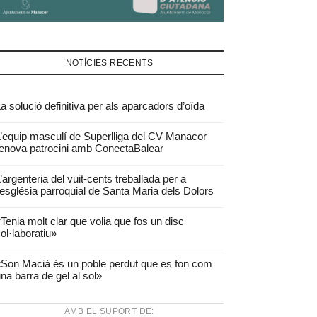
NOTÍCIES RECENTS
a solució definitiva per als aparcadors d’oïda
’equip masculí de Superlliga del CV Manacor
enova patrocini amb ConectaBalear
’argenteria del vuit-cents treballada per a
’església parroquial de Santa Maria dels Dolors
Tenia molt clar que volia que fos un disc
ol·laboratiu»
Son Macià és un poble perdut que es fon com
na barra de gel al sol»
AMB EL SUPORT DE: