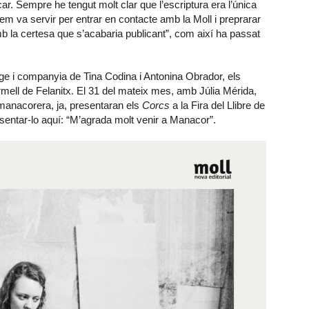
car. Sempre he tengut molt clar que l’escriptura era l’única
m va servir per entrar en contacte amb la Moll i preprarar
amb la certesa que s’acabaria publicant”, com així ha passat
tge i companyia de Tina Codina i Antonina Obrador, els
rmell de Felanitx. El 31 del mateix mes, amb Júlia Mérida,
anacorera, ja, presentaran els
Corcs
a la Fira del Llibre de
esentar-lo aquí: “M’agrada molt venir a Manacor”.