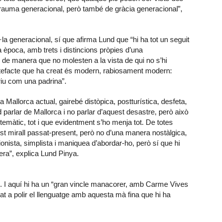
trauma generacional, però també de gràcia generacional”,
la generacional, sí que afirma Lund que “hi ha tot un seguit
a època, amb trets i distincions pròpies d’una
 de manera que no molesten a la vista de qui no s’hi
artefacte que ha creat és modern, rabiosament modern:
riu com una padrina”.
Mallorca actual, gairebé distòpica, postturística, desfeta,
d parlar de Mallorca i no parlar d’aquest desastre, però això
temàtic, tot i que evidentment s’ho menja tot. De totes
t mirall passat-present, però no d’una manera nostàlgica,
nista, simplista i maniquea d’abordar-ho, però sí que hi
era”, explica Lund Pinya.
ll. I aquí hi ha un “gran vincle manacorer, amb Carme Vives
dat a polir el llenguatge amb aquesta mà fina que hi ha