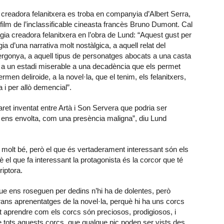
creadora felanitxera es troba en companyia d’Albert Serra,
film de l’inclassificable cineasta francès Bruno Dumont. Cal
gia creadora felanitxera en l’obra de Lund: “Aquest gust per
a d’una narrativa molt nostàlgica, a aquell relat del
vergonya, a aquell tipus de personatges abocats a una casta
a un estadi miserable a una decadència que els permet
ermen deliroide, a la novel·la, que el tenim, els felanitxers,
 i per allò demencial”.
ret inventat entre Artà i Son Servera que podria ser
ns envolta, com una presència maligna”, diu Lund
 molt bé, però el que és vertaderament interessant són els
 el que fa interessant la protagonista és la corcor que té
iptora.
ue ens roseguen per dedins n’hi ha de dolentes, però
rans aprenentatges de la novel·la, perquè hi ha uns corcs
at aprendre com els corcs són preciosos, prodigiosos, i
e tots aquests corcs, que qualque pic poden ser vists des