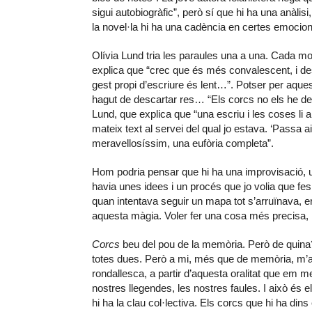
sigui autobiogràfic”, però sí que hi ha una anàlis
la novel·la hi ha una cadència en certes emocion
Olívia Lund tria les paraules una a una. Cada mo
explica que “crec que és més convalescent, i desp
gest propi d’escriure és lent…”. Potser per aques
hagut de descartar res… “Els corcs no els he desca
Lund, que explica que “una escriu i les coses li 
mateix text al servei del qual jo estava. ‘Passa
meravellosíssim, una eufòria completa”.
Hom podria pensar que hi ha una improvisació, una
havia unes idees i un procés que jo volia que fes 
quan intentava seguir un mapa tot s’arruïnava, 
aquesta màgia. Voler fer una cosa més precisa, 
Corcs
beu del pou de la memòria. Però de quina?
totes dues. Però a mi, més que de memòria, m’agra
rondallesca, a partir d’aquesta oralitat que em 
nostres llegendes, les nostres faules. I això és e
hi ha la clau col·lectiva. Els corcs que hi ha dins 