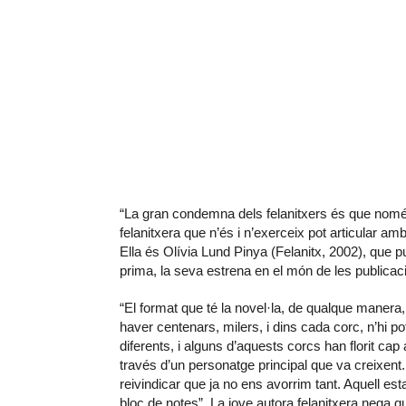
“La gran condemna dels felanitxers és que nom
felanitxera que n’és i n’exerceix pot articular 
Ella és Olívia Lund Pinya (Felanitx, 2002), que 
prima, la seva estrena en el món de les publicaci
“El format que té la novel·la, de qualque manera, e
haver centenars, milers, i dins cada corc, n’hi pot
diferents, i alguns d’aquests corcs han florit cap
través d’un personatge principal que va creixent. I
reivindicar que ja no ens avorrim tant. Aquell esta
bloc de notes”. La jove autora felanitxera nega q