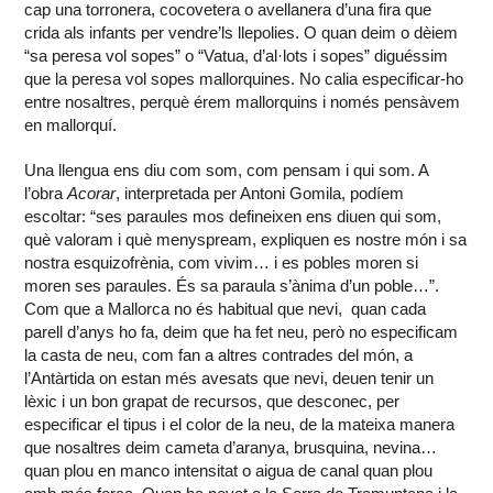
cap una torronera, cocovetera o avellanera d’una fira que
crida als infants per vendre’ls llepolies. O quan deim o dèiem
“sa peresa vol sopes” o “Vatua, d’al·lots i sopes” diguéssim
que la peresa vol sopes mallorquines. No calia especificar-ho
entre nosaltres, perquè érem mallorquins i només pensàvem
en mallorquí.
Una llengua ens diu com som, com pensam i qui som. A
l’obra
Acorar
, interpretada per Antoni Gomila, podíem
escoltar: “ses paraules mos defineixen ens diuen qui som,
què valoram i què menyspream, expliquen es nostre món i sa
nostra esquizofrènia, com vivim… i es pobles moren si
moren ses paraules. És sa paraula s’ànima d’un poble…”.
Com que a Mallorca no és habitual que nevi, quan cada
parell d’anys ho fa, deim que ha fet neu, però no especificam
la casta de neu, com fan a altres contrades del món, a
l’Antàrtida on estan més avesats que nevi, deuen tenir un
lèxic i un bon grapat de recursos, que desconec, per
especificar el tipus i el color de la neu, de la mateixa manera
que nosaltres deim cameta d’aranya, brusquina, nevina…
quan plou en manco intensitat o aigua de canal quan plou