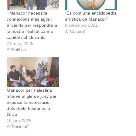
«Manacor necessita
“És com una enciclopèdia
connexions més àgils i
artística de Manacor”
eficients per respondre a
8 setembre 2021
la nostra realitat com a
A "Cultura"
capital del Llevant»
21 març 2025
A "Política"
Manacor per Palestina
intervé al ple de juny per
exposar la vulneració
dels drets humanas a
Gaza
10 juny 2025
A "Societat"