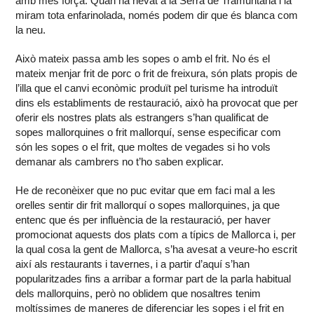
amb més força. Quan ha nevat a la Serra de Tramuntana i la
miram tota enfarinolada, només podem dir que és blanca com
la neu.
Això mateix passa amb les sopes o amb el frit. No és el
mateix menjar frit de porc o frit de freixura, són plats propis de
l’illa que el canvi econòmic produït pel turisme ha introduït
dins els establiments de restauració, això ha provocat que per
oferir els nostres plats als estrangers s’han qualificat de
sopes mallorquines o frit mallorquí, sense especificar com
són les sopes o el frit, que moltes de vegades si ho vols
demanar als cambrers no t’ho saben explicar.
He de reconèixer que no puc evitar que em faci mal a les
orelles sentir dir frit mallorquí o sopes mallorquines, ja que
entenc que és per influència de la restauració, per haver
promocionat aquests dos plats com a típics de Mallorca i, per
la qual cosa la gent de Mallorca, s’ha avesat a veure-ho escrit
així als restaurants i tavernes, i a partir d’aquí s’han
popularitzades fins a arribar a formar part de la parla habitual
dels mallorquins, però no oblidem que nosaltres tenim
moltíssimes de maneres de diferenciar les sopes i el frit en