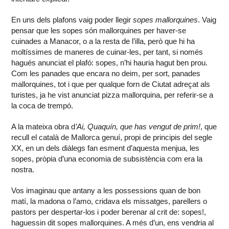
En uns dels plafons vaig poder llegir
sopes mallorquines
. Vaig
pensar que les sopes són mallorquines per haver-se
cuinades a Manacor, o a la resta de l’illa, però que hi ha
moltíssimes de maneres de cuinar-les, per tant, si només
hagués anunciat el plafó: sopes, n’hi hauria hagut ben prou.
Com les panades que encara no deim, per sort, panades
mallorquines, tot i que per qualque forn de Ciutat adreçat als
turistes, ja he vist anunciat pizza mallorquina, per referir-se a
la coca de trempó.
A la mateixa obra d
’Ai, Quaquín, que has vengut de prim!
, que
recull el català de Mallorca genuí, propi de principis del segle
XX, en un dels diàlegs fan esment d’aquesta menjua, les
sopes, pròpia d’una economia de subsistència com era la
nostra.
Vos imaginau que antany a les possessions quan de bon
matí, la madona o l’amo, cridava els missatges, parellers o
pastors per despertar-los i poder berenar al crit de: sopes!,
haguessin dit sopes mallorquines. A més d’un, ens vendria al