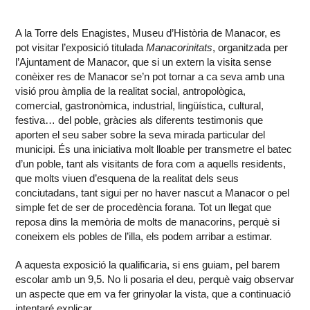
A la Torre dels Enagistes, Museu d’Història de Manacor, es
pot visitar l’exposició titulada
Manacorinitats
, organitzada per
l’Ajuntament de Manacor, que si un extern la visita sense
conèixer res de Manacor se’n pot tornar a ca seva amb una
visió prou àmplia de la realitat social, antropològica,
comercial, gastronòmica, industrial, lingüística, cultural,
festiva… del poble, gràcies als diferents testimonis que
aporten el seu saber sobre la seva mirada particular del
municipi. És una iniciativa molt lloable per transmetre el batec
d’un poble, tant als visitants de fora com a aquells residents,
que molts viuen d’esquena de la realitat dels seus
conciutadans, tant sigui per no haver nascut a Manacor o pel
simple fet de ser de procedència forana. Tot un llegat que
reposa dins la memòria de molts de manacorins, perquè si
coneixem els pobles de l’illa, els podem arribar a estimar.
A aquesta exposició la qualificaria, si ens guiam, pel barem
escolar amb un 9,5. No li posaria el deu, perquè vaig observar
un aspecte que em va fer grinyolar la vista, que a continuació
intentaré explicar.