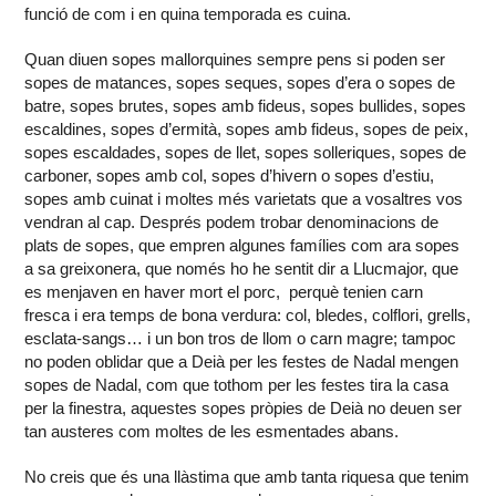
funció de com i en quina temporada es cuina.
Quan diuen sopes mallorquines sempre pens si poden ser
sopes de matances, sopes seques, sopes d’era o sopes de
batre, sopes brutes, sopes amb fideus, sopes bullides, sopes
escaldines, sopes d’ermità, sopes amb fideus, sopes de peix,
sopes escaldades, sopes de llet, sopes solleriques, sopes de
carboner, sopes amb col, sopes d’hivern o sopes d’estiu,
sopes amb cuinat i moltes més varietats que a vosaltres vos
vendran al cap. Després podem trobar denominacions de
plats de sopes, que empren algunes famílies com ara sopes
a sa greixonera, que només ho he sentit dir a Llucmajor, que
es menjaven en haver mort el porc, perquè tenien carn
fresca i era temps de bona verdura: col, bledes, colflori, grells,
esclata-sangs… i un bon tros de llom o carn magre; tampoc
no poden oblidar que a Deià per les festes de Nadal mengen
sopes de Nadal, com que tothom per les festes tira la casa
per la finestra, aquestes sopes pròpies de Deià no deuen ser
tan austeres com moltes de les esmentades abans.
No creis que és una llàstima que amb tanta riquesa que tenim