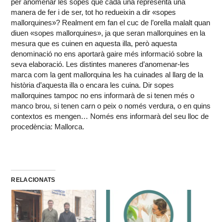
per anomenar les sopes que cada una representa una
manera de fer i de ser, tot ho redueixin a dir «sopes
mallorquines»? Realment em fan el cuc de l’orella malalt quan
diuen «sopes mallorquines», ja que seran mallorquines en la
mesura que es cuinen en aquesta illa, però aquesta
denominació no ens aportarà gaire més informació sobre la
seva elaboració. Les distintes maneres d’anomenar-les
marca com la gent mallorquina les ha cuinades al llarg de la
història d’aquesta illa o encara les cuina. Dir sopes
mallorquines tampoc no ens informarà de si tenen més o
manco brou, si tenen carn o peix o només verdura, o en quins
contextos es mengen… Només ens informarà del seu lloc de
procedència: Mallorca.
RELACIONATS