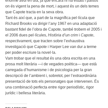
enorme avui en dia, ja que encara hi ha estats i països
on és vigent la pena de mort, i aquest és un dels temes
que Capote tracta en la seva obra.
Tant és així que, a part de la magnífica pel·lícula que
Richard Brooks va dirigir l’any 1967 en una adaptació
bastant fidel de l’obra de Capote, també trobem el 2005 i
el 2006 dues pel·lícules,
Història d’un crim
i
Capote
,
respectivament, que tracten sobre l’exhaustiva
investigació que Capote i Harper Lee van dur a terme
per poder escriure la novel·la.
Vam trobar que el resultat és una obra escrita en una
prosa molt literària —i de vegades poètica— que està
carregada d’humanisme i de psicologia per la gran
descripció de l’ambient i, sobretot, per l’extraordinària
presentació de tots els personatges que intervenen. És
una combinació perfecta entre rigor periodístic, rigor
jurídic i bellesa literària.