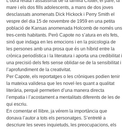
L’obra relata l’assassinat de la família Clutter, el pare, la
mare i els dos fills adolescents, a mans de dos joves
desclassats anomenats Dick Hickock i Perry Smith el
vespre del dia 15 de novembre de 1959 en una petita
població de Kansas anomenada Holcomb de només uns
tres-cents habitants. Però Capote no s’atura en els fets,
sinó que indaga en les emocions i en la psicologia de
les persones amb una prosa que és un híbrid entre la
crònica periodística i la literatura i aporta una credibilitat i
una precisió dels fets sense oblidar-se de la sensibilitat i
l’aprofundiment de la creativitat.
Per Capote, els reportatges o les cròniques podien tenir
la mateixa validesa que les novel·les quant a qualitat
literària, perquè permetien d’una manera directa
l’empatia i l’acostament a mentalitats diferents de les de
qui escriu.
En comentar el llibre, ja vérem la importància que
donava l’autor a tots els personatges. S’entreté a
descriure les seves inquietuds, les preocupacions, els