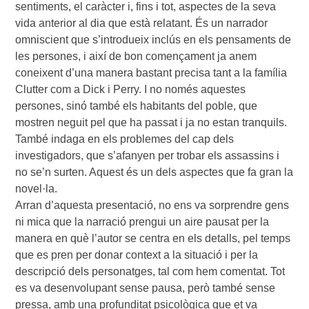
sentiments, el caràcter i, fins i tot, aspectes de la seva
vida anterior al dia que està relatant. És un narrador
omniscient que s’introdueix inclús en els pensaments de
les persones, i així de bon començament ja anem
coneixent d’una manera bastant precisa tant a la família
Clutter com a Dick i Perry. I no només aquestes
persones, sinó també els habitants del poble, que
mostren neguit pel que ha passat i ja no estan tranquils.
També indaga en els problemes del cap dels
investigadors, que s’afanyen per trobar els assassins i
no se’n surten. Aquest és un dels aspectes que fa gran la
novel·la.
Arran d’aquesta presentació, no ens va sorprendre gens
ni mica que la narració prengui un aire pausat per la
manera en què l’autor se centra en els detalls, pel temps
que es pren per donar context a la situació i per la
descripció dels personatges, tal com hem comentat. Tot
es va desenvolupant sense pausa, però també sense
pressa, amb una profunditat psicològica que et va