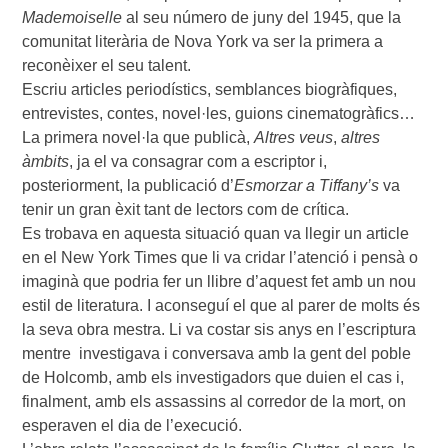
Mademoiselle
al seu número de juny del 1945, que la
comunitat literària de Nova York va ser la primera a
reconèixer el seu talent.
Escriu articles periodístics, semblances biogràfiques,
entrevistes, contes, novel·les, guions cinematogràfics…
La primera novel·la que publicà,
Altres veus
,
altres
àmbits
, ja el va consagrar com a escriptor i,
posteriorment, la publicació d’
Esmorzar a Tiffany’s
va
tenir un gran èxit tant de lectors com de crítica.
Es trobava en aquesta situació quan va llegir un article
en el New York Times que li va cridar l’atenció i pensà o
imaginà que podria fer un llibre d’aquest fet amb un nou
estil de literatura. I aconseguí el que al parer de molts és
la seva obra mestra. Li va costar sis anys en l’escriptura
mentre investigava i conversava amb la gent del poble
de Holcomb, amb els investigadors que duien el cas i,
finalment, amb els assassins al corredor de la mort, on
esperaven el dia de l’execució.