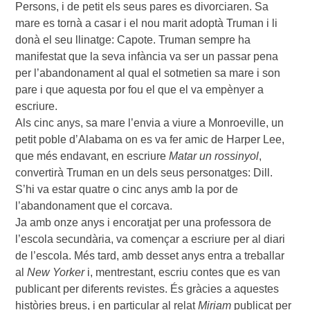
Persons, i de petit els seus pares es divorciaren. Sa
mare es tornà a casar i el nou marit adoptà Truman i li
donà el seu llinatge: Capote. Truman sempre ha
manifestat que la seva infància va ser un passar pena
per l’abandonament al qual el sotmetien sa mare i son
pare i que aquesta por fou el que el va empènyer a
escriure.
Als cinc anys, sa mare l’envia a viure a Monroeville, un
petit poble d’Alabama on es va fer amic de Harper Lee,
que més endavant, en escriure
Matar un rossinyol
,
convertirà Truman en un dels seus personatges: Dill.
S’hi va estar quatre o cinc anys amb la por de
l’abandonament que el corcava.
Ja amb onze anys i encoratjat per una professora de
l’escola secundària, va començar a escriure per al diari
de l’escola. Més tard, amb desset anys entra a treballar
al
New Yorker
i, mentrestant, escriu contes que es van
publicant per diferents revistes. És gràcies a aquestes
històries breus, i en particular al relat
Miriam
publicat per