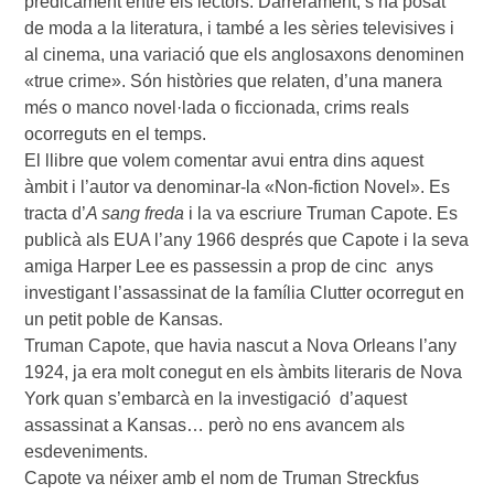
predicament entre els lectors. Darrerament, s’ha posat
de moda a la literatura, i també a les sèries televisives i
al cinema, una variació que els anglosaxons denominen
«true crime». Són històries que relaten, d’una manera
més o manco novel·lada o ficcionada, crims reals
ocorreguts en el temps.
El llibre que volem comentar avui entra dins aquest
àmbit i l’autor va denominar-la «Non-fiction Novel». Es
tracta d’
A sang freda
i la va escriure Truman Capote. Es
publicà als EUA l’any 1966 després que Capote i la seva
amiga Harper Lee es passessin a prop de cinc anys
investigant l’assassinat de la família Clutter ocorregut en
un petit poble de Kansas.
Truman Capote, que havia nascut a Nova Orleans l’any
1924, ja era molt conegut en els àmbits literaris de Nova
York quan s’embarcà en la investigació d’aquest
assassinat a Kansas… però no ens avancem als
esdeveniments.
Capote va néixer amb el nom de Truman Streckfus