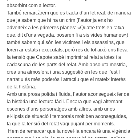
absorbint com a lector.
També remarcàrem que es tracta d’un fet real, de manera
que ja sabem que hi ha un crim (l’autor ja ens ho
adverteix a les primeres planes: «Quatre trets en ratxa
que, dit d’una vegada, posaren fi a sis vides humanes») i
també sabem qui són les víctimes i els assassins, que
foren arrestats i executats, però res de tot això ens lleva
la tensió que Capote sabé imprimir al relat a totes i a
cadascuna de les parts del relat. Amb absoluta mestria,
crea una atmosfera i una suggestió en les que l’estil
narratiu és més poderós i atractiu que el mateix interès
de la història.
Amb una prosa polida i fluida, l’autor aconsegueix fer de
la història una lectura fàcil. Encara que vagi alternant
escenes d’uns personatges amb altres, amb unes
el·lipsis de situació i temporals molt ben aconseguides,
fa que la tensió del relat vagi pujant per moments.
Hem de remarcar que la novel·la encara té una vigència