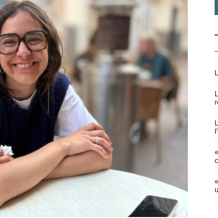
L
L
r
L
l
«
c
«
u