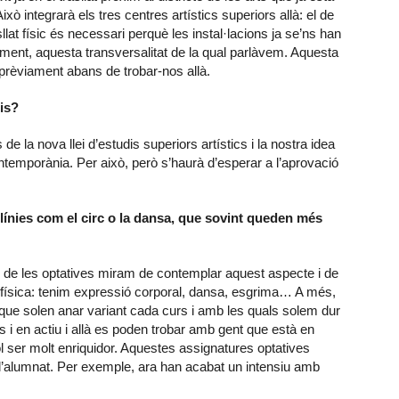
xò integrarà els tres centres artístics superiors allà: el de
sllat físic és necessari perquè les instal·lacions ja se’ns han
ament, aquesta transversalitat de la qual parlàvem. Aquesta
r prèviament abans de trobar-nos allà.
ris?
 la nova llei d’estudis superiors artístics i la nostra idea
ntemporània. Per això, però s’haurà d’esperar a l’aprovació
es línies com el circ o la dansa, que sovint queden més
 de les optatives miram de contemplar aquest aspecte i de
ga física: tenim expressió corporal, dansa, esgrima… A més,
 que solen anar variant cada curs i amb les quals solem dur
 i en actiu i allà es poden trobar amb gent que està en
l ser molt enriquidor. Aquestes assignatures optatives
’alumnat. Per exemple, ara han acabat un intensiu amb