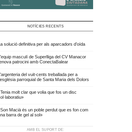
NOTÍCIES RECENTS
a solució definitiva per als aparcadors d’oïda
’equip masculí de Superlliga del CV Manacor
enova patrocini amb ConectaBalear
’argenteria del vuit-cents treballada per a
’església parroquial de Santa Maria dels Dolors
Tenia molt clar que volia que fos un disc
ol·laboratiu»
Son Macià és un poble perdut que es fon com
na barra de gel al sol»
AMB EL SUPORT DE: