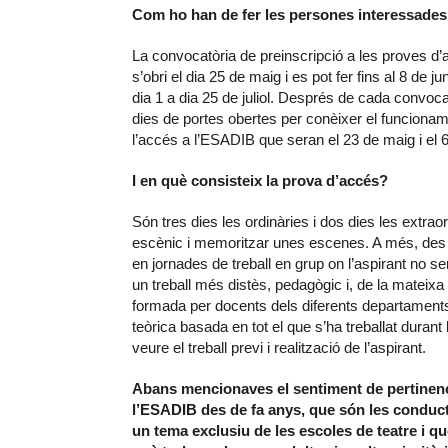
Com ho han de fer les persones interessades 
La convocatòria de preinscripció a les proves d’a
s’obri el dia 25 de maig i es pot fer fins al 8 de
dia 1 a dia 25 de juliol. Després de cada convo
dies de portes obertes per conèixer el funcioname
l’accés a l’ESADIB que seran el 23 de maig i el 6
I en què consisteix la prova d’accés?
Són tres dies les ordinàries i dos dies les extrao
escènic i memoritzar unes escenes. A més, des d
en jornades de treball en grup on l’aspirant no sen
un treball més distès, pedagògic i, de la mateix
formada per docents dels diferents departaments,
teòrica basada en tot el que s’ha treballat duran
veure el treball previ i realització de l’aspirant.
Abans mencionaves el sentiment de pertinença
l’ESADIB des de fa anys, que són les conduct
un tema exclusiu de les escoles de teatre i qu