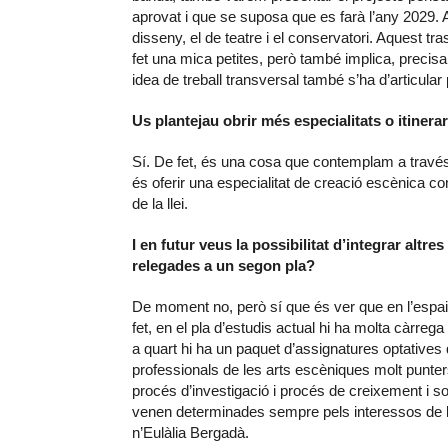
aprovat i que se suposa que es farà l’any 2029. Ai
disseny, el de teatre i el conservatori. Aquest tra
fet una mica petites, però també implica, precis
idea de treball transversal també s’ha d’articula
Us plantejau obrir més especialitats o itinera
Sí. De fet, és una cosa que contemplam a través de
és oferir una especialitat de creació escènica co
de la llei.
I en futur veus la possibilitat d’integrar altr
relegades a un segon pla?
De moment no, però sí que és ver que en l’espai
fet, en el pla d’estudis actual hi ha molta càrre
a quart hi ha un paquet d’assignatures optatives
professionals de les arts escèniques molt punters
procés d’investigació i procés de creixement i so
venen determinades sempre pels interessos de l
n’Eulàlia Bergadà.