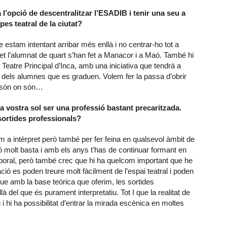
 l’opció de descentralitzar l’ESADIB i tenir una seu a
pes teatral de la ciutat?
 estam intentant arribar més enllà i no centrar-ho tot a
et l’alumnat de quart s’han fet a Manacor i a Maó. També hi
l Teatre Principal d’Inca, amb una iniciativa que tendrà a
ió dels alumnes que es graduen. Volem fer la passa d’obrir
ns són on són…
 vostra sol ser una professió bastant precaritzada.
sortides professionals?
m a intèrpret però també per fer feina en qualsevol àmbit de
 molt basta i amb els anys t’has de continuar formant en
da laboral, però també crec que hi ha quelcom important que he
ació es poden treure molt fàcilment de l’espai teatral i poden
que amb la base teòrica que oferim, les sortides
à del que és purament interpretatiu. Tot I que la realitat de
u i hi ha possibilitat d’entrar la mirada escènica en moltes