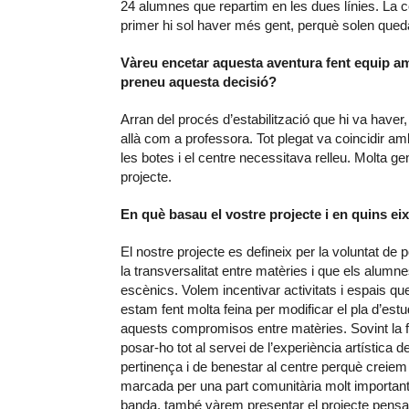
24 alumnes que repartim en les dues línies. La c
primer hi sol haver més gent, perquè solen qued
Vàreu encetar aquesta aventura fent equip a
preneu aquesta decisió?
Arran del procés d’estabilització que hi va have
allà com a professora. Tot plegat va coincidir am
les botes i el centre necessitava relleu. Molta g
projecte.
En què basau el vostre projecte i en quins eix
El nostre projecte es defineix per la voluntat de 
la transversalitat entre matèries i que els alumn
escènics. Volem incentivar activitats i espais
estam fent molta feina per modificar el pla d’estu
aquests compromisos entre matèries. Sovint la 
posar-ho tot al servei de l’experiència artística
pertinença i de benestar al centre perquè creiem q
marcada per una part comunitària molt important 
banda, també vàrem presentar el projecte pensant j