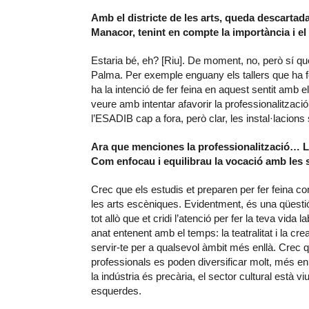
Amb el districte de les arts, queda descartada
Manacor, tenint en compte la importància i el 
Estaria bé, eh? [Riu]. De moment, no, però sí que
Palma. Per exemple enguany els tallers que ha f
ha la intenció de fer feina en aquest sentit amb e
veure amb intentar afavorir la professionalitzac
l’ESADIB cap a fora, però clar, les instal·lacio
Ara que menciones la professionalització… La
Com enfocau i equilibrau la vocació amb les 
Crec que els estudis et preparen per fer feina co
les arts escèniques. Evidentment, és una qüestió
tot allò que et cridi l’atenció per fer la teva vi
anat entenent amb el temps: la teatralitat i la cre
servir-te per a qualsevol àmbit més enllà. Crec 
professionals es poden diversificar molt, més enll
la indústria és precària, el sector cultural està vi
esquerdes.