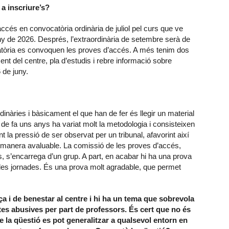
a inscriure’s?
ccés en convocatòria ordinària de juliol pel curs que ve
 juny de 2026. Després, l’extraordinària de setembre serà de
catòria es convoquen les proves d’accés. A més tenim dos
nt del centre, pla d’estudis i rebre informació sobre
 de juny.
rdinàries i bàsicament el que han de fer és llegir un material
e fa uns anys ha variat molt la metodologia i consisteixen
t la pressió de ser observat per un tribunal, afavorint així
a manera avaluable. La comissió de les proves d’accés,
 s’encarrega d’un grup. A part, en acabar hi ha una prova
t les jornades. És una prova molt agradable, que permet
 i de benestar al centre i hi ha un tema que sobrevola
es abusives per part de professors. És cert que no és
e la qüestió es pot generalitzar a qualsevol entorn en