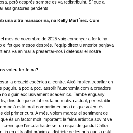
osa, però després sempre es va redistribuint. Sí que a
ar assignatures pendents.
mb una altra manacorina, na Kelly Martínez. Com
r, el mes de novembre de 2025 vaig començar a fer feina
b el fet que mesos després, l’equip directiu anterior penjava
ent ens va animar a presentar-nos i defensar el nostre
os voleu fer feina?
posar la creació escènica al centre. Això implica treballar en
es puguin, a poc a poc, assolir l’autonomia com a creadors
 que no siguin exclusivament acadèmics. També enguany
dis, dins del que estableix la normativa actual, per establir
formació està molt compartimentada i el que volem és
 des del primer curs. A més, volem marcar el sentiment de
ue és un factor molt important: la feina artística sovint ve
i creim que l’escola ha de ser un espai de gaudi. D’altra
a en el trasllat pròxim al districte de les arts que ja està